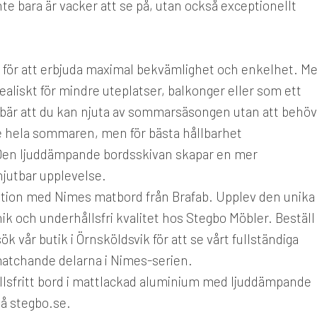
e bara är vacker att se på, utan också exceptionellt
 för att erbjuda maximal bekvämlighet och enkelhet. M
aliskt för mindre uteplatser, balkonger eller som ett
ebär att du kan njuta av sommarsäsongen utan att behö
te hela sommaren, men för bästa hållbarhet
Den ljuddämpande bordsskivan skapar en mer
 njutbar upplevelse.
funktion med Nimes matbord från Brafab. Upplev den unika
ik och underhållsfri kvalitet hos Stegbo Möbler. Beställ
k vår butik i Örnsköldsvik för att se vårt fullständiga
matchande delarna i Nimes-serien.
lsfritt bord i mattlackad aluminium med ljuddämpande
på stegbo.se.