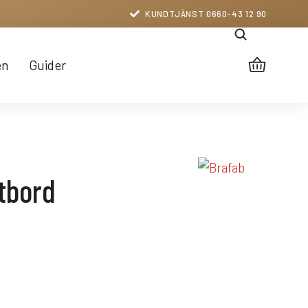
KUNDTJÄNST 0660-43 12 90
en
Guider
tbord