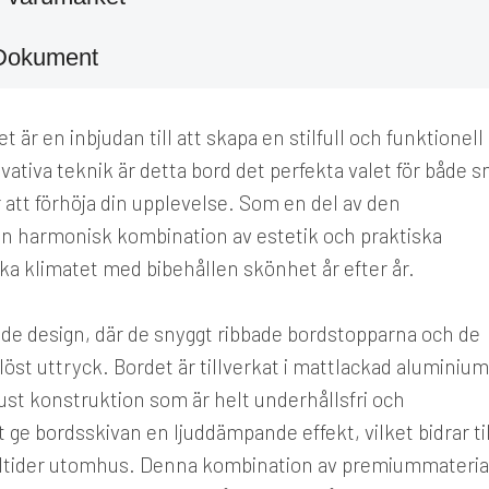
Dokument
 är en inbjudan till att skapa en stilfull och funktionell
ativa teknik är detta bord det perfekta valet för både 
r att förhöja din upplevelse. Som en del av den
en harmonisk kombination av estetik och praktiska
ska klimatet med bibehållen skönhet år efter år.
de design, där de snyggt ribbade bordstopparna och de
st uttryck. Bordet är tillverkat i mattlackad aluminium 
bust konstruktion som är helt underhållsfri och
 ge bordsskivan en ljuddämpande effekt, vilket bidrar til
åltider utomhus. Denna kombination av premiummateria