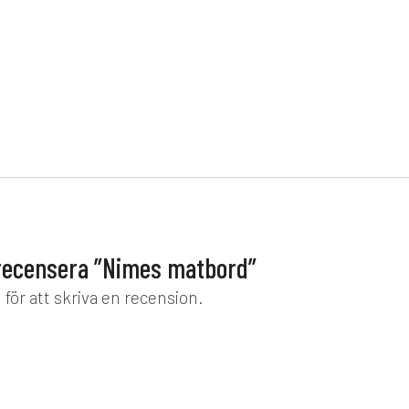
Ett s
övriga
En mod
utemöb
accent
820
kr
maxim
form n
 recensera ”Nimes matbord”
d
för att skriva en recension.