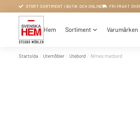
STORT SORTIMENT I BUTIK OCH ONLINE
FRI FRAKT ÖVE
Hem
Sortiment
Varumärken
Startsida
Utemöbler
Utebord
Nimes matbord
Du är här: