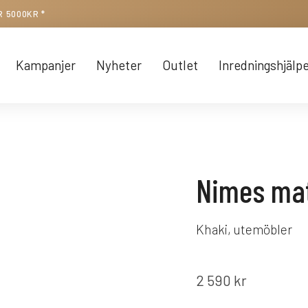
R 5000KR *
Kampanjer
Nyheter
Outlet
Inredningshjälp
Nimes ma
Khaki, utemöbler
2 590
kr