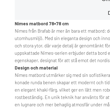
Nimes matbord 78×78 cm
Nimes från Brafab är mer än bara ett matbord; det
utomhusmiljö. Med sin eleganta design och innov
och stora ytor, där varje detalj är genomtänkt fö
uppskattade Nimes-serien erbjuder detta bord 
egenskaper, designat för att stå emot det nordi
Design och material
Nimes matbord utmärker sig med sin sofistikera
konade runda benen skapar ett modernt och tidlö
en elegant khaki-färg, vilket ger en lätt men ro
rostbeständig. En unik teknik har använts för att
en lugnare och mer behaglig atmosfär under m