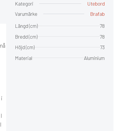
Kategori
Utebord
Varumärke
Brafab
Längd (cm)
78
Bredd (cm)
78
små
Höjd (cm)
73
Material
Aluminium
i
l
l