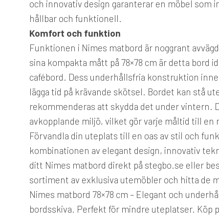
och innovativ design garanterar en möbel som int
hållbar och funktionell.
Komfort och funktion
Funktionen i Nimes matbord är noggrant avvägd
sina kompakta mått på 78×78 cm är detta bord ide
cafébord. Dess underhållsfria konstruktion inn
lägga tid på krävande skötsel. Bordet kan stå u
rekommenderas att skydda det under vintern. 
avkopplande miljö, vilket gör varje måltid till en
Förvandla din uteplats till en oas av stil och 
kombinationen av elegant design, innovativ tekn
ditt Nimes matbord direkt på stegbo.se eller besö
sortiment av exklusiva utemöbler och hitta de 
Nimes matbord 78×78 cm – Elegant och underhål
bordsskiva. Perfekt för mindre uteplatser. Köp 