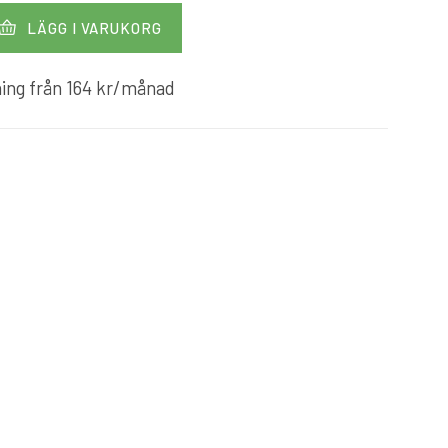
LÄGG I VARUKORG
ing från
164
kr
/månad