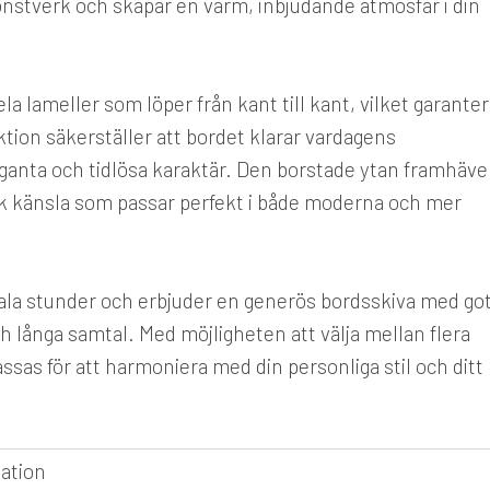
 konstverk och skapar en varm, inbjudande atmosfär i din
a lameller som löper från kant till kant, vilket garanter
tion säkerställer att bordet klarar vardagens
eganta och tidlösa karaktär. Den borstade ytan framhäve
ik känsla som passar perfekt i både moderna och mer
iala stunder och erbjuder en generös bordsskiva med go
och långa samtal. Med möjligheten att välja mellan flera
ssas för att harmoniera med din personliga stil och ditt
kation