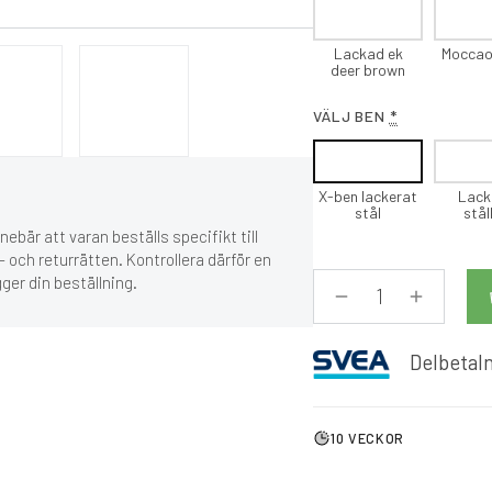
Lackad ek
Moccao
deer brown
VÄLJ BEN
*
X-ben lackerat
Lack
stål
stå
ebär att varan beställs specifikt till
 och returrätten. Kontrollera därför en
gger din beställning.
Delbetaln
10 VECKOR