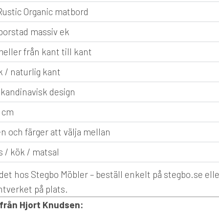
Rustic Organic matbord
orstad massiv ek
eller från kant till kant
 / naturlig kant
skandinavisk design
0 cm
n och färger att välja mellan
s / kök / matsal
et hos Stegbo Möbler – beställ enkelt på stegbo.se elle
ntverket på plats.
 från Hjort Knudsen: