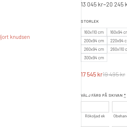
13 045
kr
–
20 245
STORLEK
160x110 cm
160x94 
200x94 cm
220x94 
260x94 cm
260x110 
300x94 cm
17 545
kr
19 495
kr
VÄLJ FÄRG PÅ SKIVAN
*
Rökoljad ek
Obehan