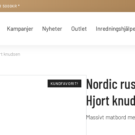
R 5000KR *
Kampanjer
Nyheter
Outlet
Inredningshjälp
ort knudsen
Nordic rus
KUNDFAVORIT!
Hjort knu
Massivt matbord me