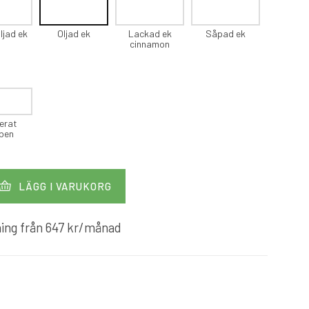
ljad ek
Oljad ek
Lackad ek
Såpad ek
cinnamon
erat
lben
LÄGG I VARUKORG
ing från
647
kr
/månad