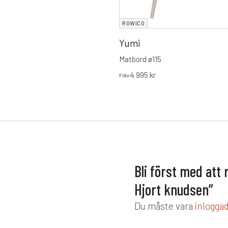
0
ROWICO
Yumi
Matbord ø115
4 995
kr
Från
Bli först med att
Hjort knudsen”
Du måste vara
inlogga