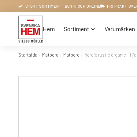
STORT SORTIMENT I BUTIK OCH ONLINE
FRI FRAKT ÖVE
Hem
Sortiment
Varumärken
Startsida
Matbord
Matbord
Nordic rustic organic – Hj
Du är här: