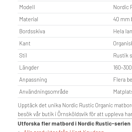
Modell
Nordic 
Material
40 mm b
Bordsskiva
Hela lam
Kant
Organisk
Stil
Rustik 
Längder
160–30
Anpassning
Flera be
Användningsområde
Matplat
Upptäck det unika Nordic Rustic Organic matbord
besök vår butik i Örnsköldsvik för att uppleva ha
Utforska fler matbord i Nordic Rustic-serien