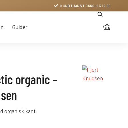
KUNDTJÄNST 0660-43 12 90
en
Guider
tic organic –
dsen
d organisk kant