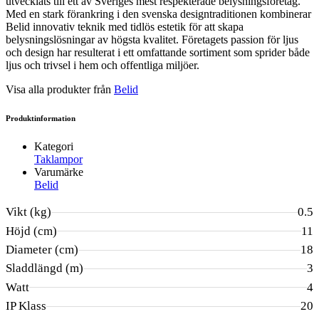
utvecklats till ett av Sveriges mest respekterade belysningsföretag.
Med en stark förankring i den svenska designtraditionen kombinerar
Belid innovativ teknik med tidlös estetik för att skapa
belysningslösningar av högsta kvalitet. Företagets passion för ljus
och design har resulterat i ett omfattande sortiment som sprider både
ljus och trivsel i hem och offentliga miljöer.
Visa alla produkter från
Belid
Produktinformation
Kategori
Taklampor
Varumärke
Belid
Vikt (kg)
0.5
Höjd (cm)
11
Diameter (cm)
18
Sladdlängd (m)
3
Watt
4
IP Klass
20