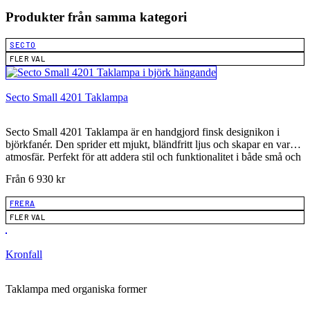
Produkter från samma kategori
SECTO
FLER VAL
Secto Small 4201 Taklampa
Secto Small 4201 Taklampa är en handgjord finsk designikon i
björkfanér. Den sprider ett mjukt, bländfritt ljus och skapar en varm
atmosfär. Perfekt för att addera stil och funktionalitet i både små och
stora utrymmen. Ljuskälla ingår och standard kabellängd är 150 cm.
Från
6 930
kr
Finns i flera färger. Förhöj din ljussättning med denna tidlösa
taklampa.
FRERA
FLER VAL
Kronfall
Taklampa med organiska former