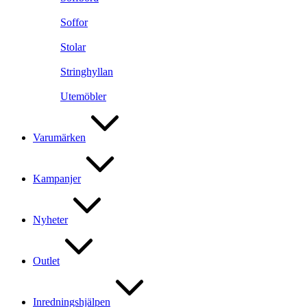
Soffor
Stolar
Stringhyllan
Utemöbler
Varumärken
Kampanjer
Nyheter
Outlet
Inredningshjälpen