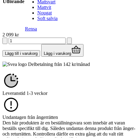
Utförande
Mattsvart
Mattvit
Nougat
Soft salvia
Rensa
2 099
kr
Picasso
mängd
Lägg till i varukorg
Lägg i varukorg
Delbetalning från
142
kr
/månad
Leveranstid 1-3 veckor
Undantagen från ångerrätten
Den här produkten är en beställningsvara som innebär att varan
beställs specifikt till dig. Således undantas denna produkt från ånger-
och returrätten. Kontrollera därför en extra gång att du valt rätt