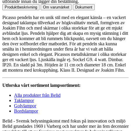
utförande innan du lägger din beställning.
Produktbeskrivning
Om varumärket
Dokument
Picasso pendeln har en unik stil med en elegant känsla – en vackert
designad taklampa tillverkad av högkvalitativ metall, formgiven av
Joakim Fihn och med skärmar i olika storlekar för att ge ett mjukt
avbländat ljus. Pendeln hjälper dig att skapa en mysig stämning i ditt
hem och kommer att bli rummets blickpunkt, oavsett om du hänger
den över soffbordet eller matbordet. För att pendeln ska kunna
smälta in i heminredningen under flera år har vi valt att hålla
designen enkel och elegant. Picassos metallskärmar i olika storlekar
ger ett vackert ljus. Ljuskälla ingår ej. Sockel G9. 4 watt. Dimbar.
IP20. En sladd på 3m. Höjden är 11 cm och diameter 18 cm. Enkel
att montera med krokupphäng. Klass II. Designad av Joakim Fihn.
Utforska vårt sortiment lampsortiment:
Alla produkter från Belid
Taklampor
Golvlampor
Bordslampor
Belid - Svensk belysningskonst med fokus på innovation och miljö
Belid grundades 1969 i Varberg och har under mer än fem decennier