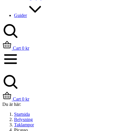
Guider
Sök
Cart
0
kr
Cart
0
kr
Du är här:
Startsida
Belysning
Taklampor
Picasso