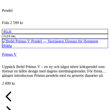
Pendel
Från
2 599
kr
BELID
FLER VAL
Primus V
Upptäck Belid Primus V – en ny och något större kökspendel som
förenar en tidlös design med dagens inredningstrender. För första
gången introduceras Primus-pendeln med en generös diameter på
47,5 cm, vilket gör den till det perfekta valet för att lysa upp ditt
2 899
kr
matbord och skapa en central punkt i rummet. Primus V är mer än
bara en ljuskälla; det är en mångsidig inredningsdetalj som smälter
sömlöst in i både köket och vardagsrummet, och tillför en känsla av
klassisk modernitet till ditt hem.