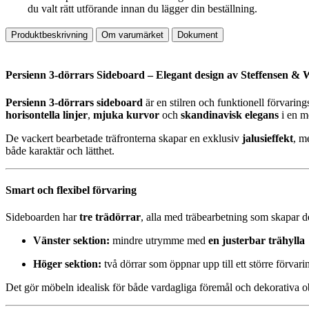
du valt rätt utförande innan du lägger din beställning.
Produktbeskrivning
Om varumärket
Dokument
Persienn 3-dörrars Sideboard – Elegant design av Steffensen & 
Persienn 3-dörrars sideboard
är en stilren och funktionell förvari
horisontella linjer
,
mjuka kurvor
och
skandinavisk elegans
i en m
De vackert bearbetade träfronterna skapar en exklusiv
jalusieffekt
, m
både karaktär och lätthet.
Smart och flexibel förvaring
Sideboarden har
tre trädörrar
, alla med träbearbetning som skapar de
Vänster sektion:
mindre utrymme med
en justerbar trähylla
Höger sektion:
två dörrar som öppnar upp till ett större förva
Det gör möbeln idealisk för både vardagliga föremål och dekorativa obje