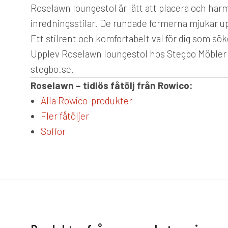
Roselawn loungestol är lätt att placera och ha
inredningsstilar. De rundade formerna mjukar u
Ett stilrent och komfortabelt val för dig som sö
Upplev Roselawn loungestol hos Stegbo Möbler – 
stegbo.se.
Roselawn – tidlös fåtölj från Rowico:
Alla Rowico-produkter
Fler fåtöljer
Soffor