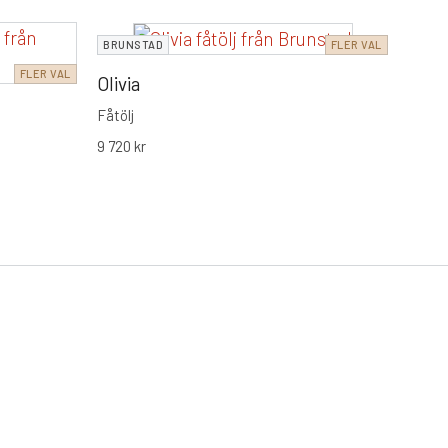
BRUN
BRUNSTAD
FLER VAL
FLER VAL
Split
Olivia
Fåtölj
Fåtölj
20 29
9 720
kr