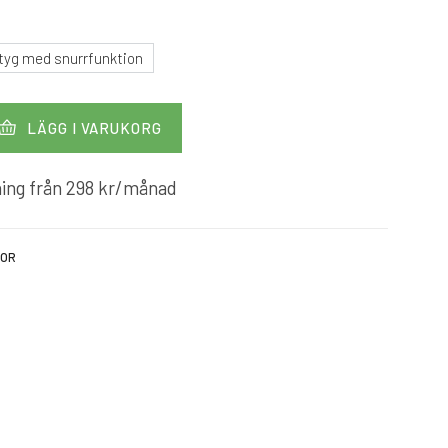
tyg med snurrfunktion
LÄGG I VARUKORG
ing från
298
kr
/månad
KOR