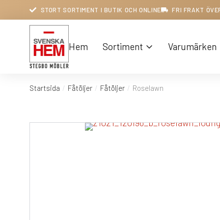
STORT SORTIMENT I BUTIK OCH ONLINE
FRI FRAKT ÖVE
Hem
Sortiment
Varumärken
Startsida
Fåtöljer
Fåtöljer
Roselawn
Du är här: