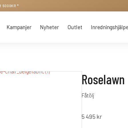
R 5000KR *
Kampanjer
Nyheter
Outlet
Inredningshjälp
Roselawn
Fåtölj
5 495
kr