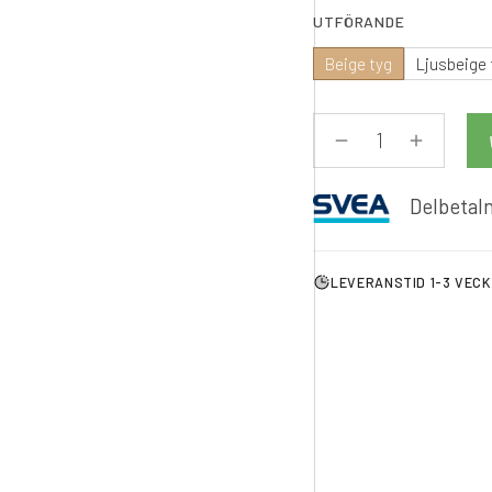
UTFÖRANDE
Beige tyg
Ljusbeige 
Delbetaln
LEVERANSTID 1-3 VEC