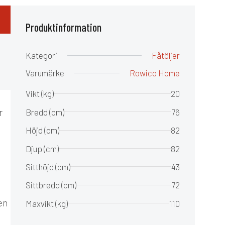
Produktinformation
Kategori
Fåtöljer
Varumärke
Rowico Home
Vikt (kg)
20
r
Bredd (cm)
76
Höjd (cm)
82
Djup (cm)
82
Sitthöjd (cm)
43
Sittbredd (cm)
72
en
Maxvikt (kg)
110