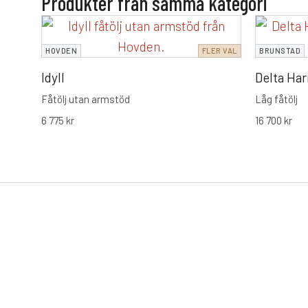
Produkter från samma kategori
HOVDEN
FLER VAL
BRUNSTAD
Idyll
Delta Ha
Fåtölj utan armstöd
Låg fåtölj
6 775
kr
16 700
kr