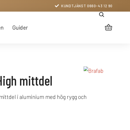
KUNDTJÄNST 0660-43 12 90
en
Guider
igh mittdel
 mittdel i aluminium med hög rygg och