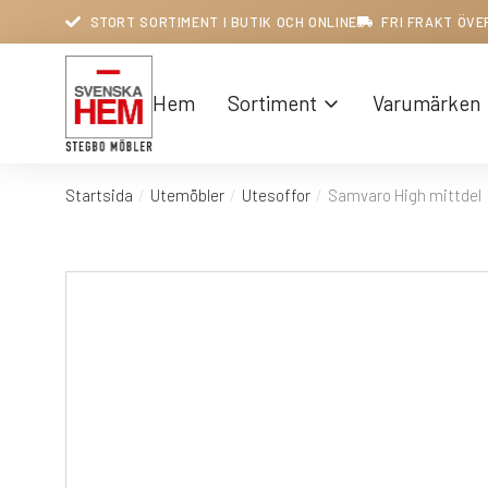
STORT SORTIMENT I BUTIK OCH ONLINE
FRI FRAKT ÖVE
Hem
Sortiment
Varumärken
Startsida
Utemöbler
Utesoffor
Samvaro High mittdel
Du är här: