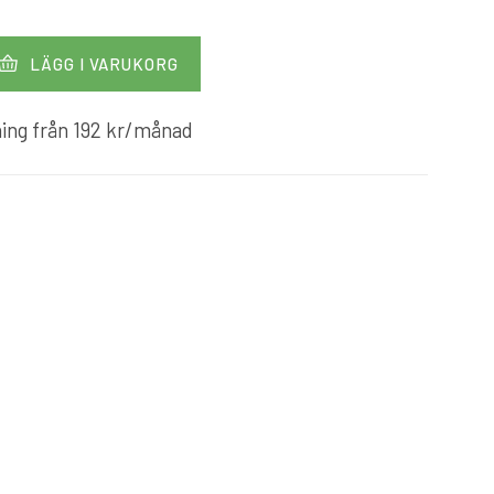
LÄGG I VARUKORG
ing från
192
kr
/månad