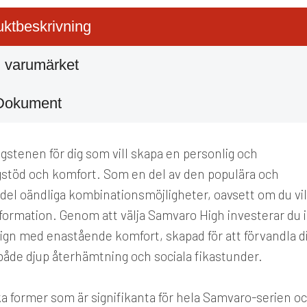
ktbeskrivning
 varumärket
Dokument
gstenen för dig som vill skapa en personlig och
gstöd och komfort. Som en del av den populära och
el oändliga kombinationsmöjligheter, oavsett om du vil
y formation. Genom att välja Samvaro High investerar du i
gn med enastående komfort, skapad för att förvandla d
ör både djup återhämtning och sociala fikastunder.
a former som är signifikanta för hela Samvaro-serien o