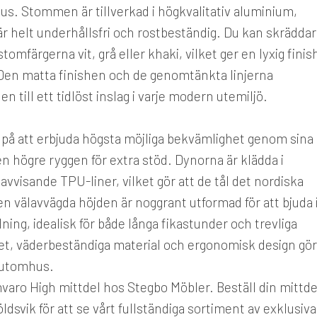
okus. Stommen är tillverkad i högkvalitativ aluminium,
är helt underhållsfri och rostbeständig. Du kan skräddar
omfärgerna vit, grå eller khaki, vilket ger en lyxig finis
Den matta finishen och de genomtänkta linjerna
 till ett tidlöst inslag i varje modern utemiljö.
 på att erbjuda högsta möjliga bekvämlighet genom sina
 högre ryggen för extra stöd. Dynorna är klädda i
avvisande TPU-liner, vilket gör att de tål det nordiska
en välavvägda höjden är noggrant utformad för att bjuda 
ning, idealisk för både långa fikastunder och trevliga
tet, väderbeständiga material och ergonomisk design gör
a utomhus.
aro High mittdel hos Stegbo Möbler. Beställ din mittde
ldsvik för att se vårt fullständiga sortiment av exklusiva