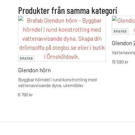
Produkter från samma kategori
BRAFAB
Glendon 2
Vattenavvis
BRAFAB
15 590
kr
Glendon hörn
Byggbar hörndel i rund konstrotting med
vattenavvisande dyna, utemöbler
6 790
kr