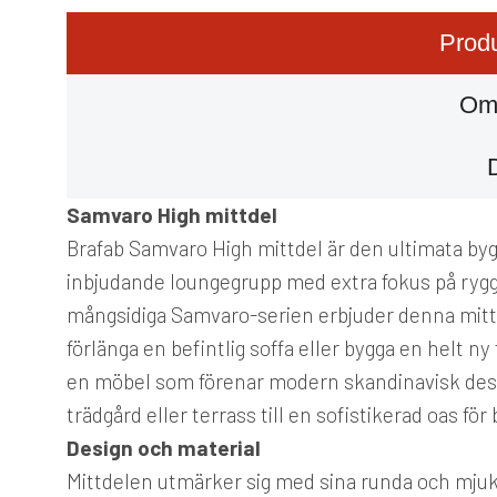
Produ
Om
Samvaro High mittdel
Brafab Samvaro High mittdel är den ultimata byg
inbjudande loungegrupp med extra fokus på ryg
mångsidiga Samvaro-serien erbjuder denna mittd
förlänga en befintlig soffa eller bygga en helt n
en möbel som förenar modern skandinavisk desi
trädgård eller terrass till en sofistikerad oas f
Design och material
Mittdelen utmärker sig med sina runda och mjuk