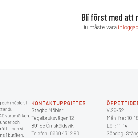
Bli först med att
Du måste vara
inlogga
 och möbler. I
KONTAKTUPPGIFTER
ÖPPETTIDE
ttar du
Stegbo Möbler
V.26-32
 140 varumärken.
Tegelbruksvägen 12
Mån-fre: 10-1
kunder och
891 55 Örnsköldsvik
Lör: 11-14
ätt – och vi
Telefon: 0660 43 12 90
Söndag: Stän
ns i butiken.