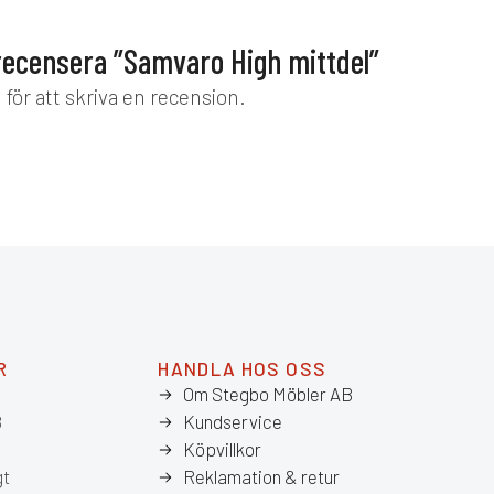
 recensera ”Samvaro High mittdel”
d
för att skriva en recension.
R
HANDLA HOS OSS
Om Stegbo Möbler AB
8
Kundservice
Köpvillkor
gt
Reklamation & retur