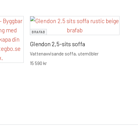
BRAF
KUNDFAVORIT!
BRAFAB
Glen
Glendon 2,5-sits soffa
Lounge
vatte
Vattenavvisande soffa, utemöbler
7 790
15 590
kr