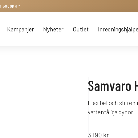
R 5000KR *
Kampanjer
Nyheter
Outlet
Inredningshjälp
Samvaro H
Flexibel och stilren
vattentåliga dynor.
3 190
kr