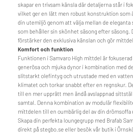
skapar en trivsam känsla där detaljerna står i f
vilket ger en lätt men robust konstruktion som 
din utemiljö genom att välja mellan de eleganta st
som behåller sin skönhet säsong efter säsong. 
förstärker den exklusiva känslan och gör mittdelen
Komfort och funktion
Funktionen i Samvaro High mittdel är fokuserad
generösa och mjuka dynor i kombination med den
slitstarkt olefintyg och utrustade med en vatten
klimatet och torkar snabbt efter en regnskur. D
till en mer upprätt men ändå avslappnad sittställ
samtal. Denna kombination av modulär flexibili
mittdelen till en oumbärlig del av din drömsoff
Skapa din perfekta loungegrupp med Brafab Samv
direkt på stegbo.se eller besök vår butik i Örnskö