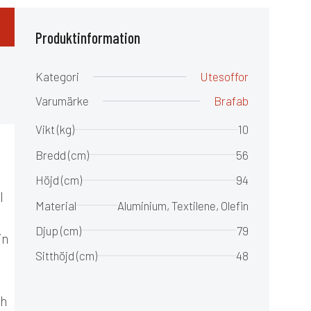
Produktinformation
Kategori
Utesoffor
Varumärke
Brafab
Vikt (kg)
10
Bredd (cm)
56
Höjd (cm)
94
l
Material
Aluminium, Textilene, Olefin
Djup (cm)
79
in
Sitthöjd (cm)
48
ch