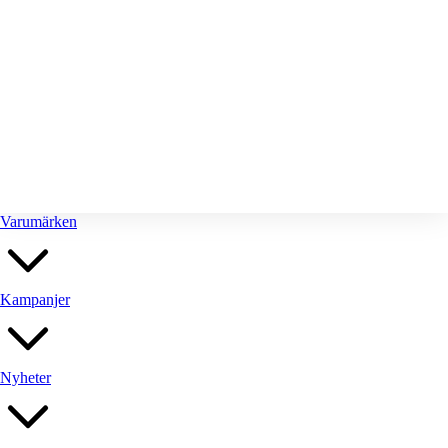
Stringhyllan
Utemöbler
Varumärken
Kampanjer
Nyheter