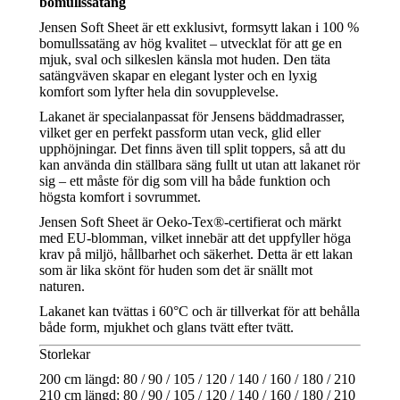
bomullssatäng
Jensen Soft Sheet är ett exklusivt, formsytt lakan i 100 %
bomullssatäng av hög kvalitet – utvecklat för att ge en
mjuk, sval och silkeslen känsla mot huden. Den täta
satängväven skapar en elegant lyster och en lyxig
komfort som lyfter hela din sovupplevelse.
Lakanet är specialanpassat för Jensens bäddmadrasser,
vilket ger en perfekt passform utan veck, glid eller
upphöjningar. Det finns även till split toppers, så att du
kan använda din ställbara säng fullt ut utan att lakanet rör
sig – ett måste för dig som vill ha både funktion och
högsta komfort i sovrummet.
Jensen Soft Sheet är Oeko-Tex®-certifierat och märkt
med EU-blomman, vilket innebär att det uppfyller höga
krav på miljö, hållbarhet och säkerhet. Detta är ett lakan
som är lika skönt för huden som det är snällt mot
naturen.
Lakanet kan tvättas i 60°C och är tillverkat för att behålla
både form, mjukhet och glans tvätt efter tvätt.
Storlekar
200 cm längd: 80 / 90 / 105 / 120 / 140 / 160 / 180 / 210
210 cm längd: 80 / 90 / 105 / 120 / 140 / 160 / 180 / 210