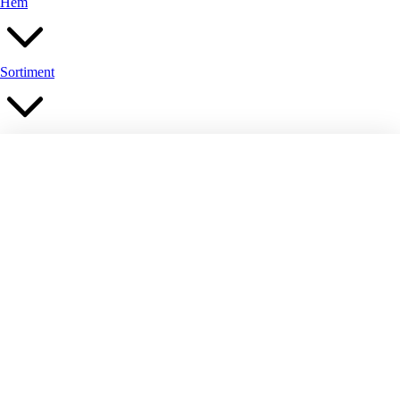
Hem
Sortiment
Belysning
Fåtöljer