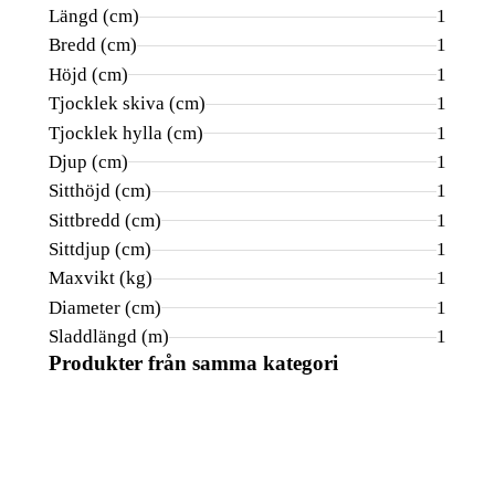
Längd (cm)
1
Bredd (cm)
1
Höjd (cm)
1
Tjocklek skiva (cm)
1
Tjocklek hylla (cm)
1
Djup (cm)
1
Sitthöjd (cm)
1
Sittbredd (cm)
1
Sittdjup (cm)
1
Maxvikt (kg)
1
Diameter (cm)
1
Sladdlängd (m)
1
Produkter från samma kategori
Kampanj
Kampanj
Kampan
KAMPANJ 20%
KAMPANJ 20%
KAMPANJ 20
SÄNGPAKET!
SÄNGPAKET!
SÄNGPAKET!
TEMPUR
JENSEN
JENSEN