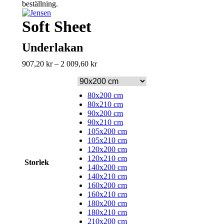
beställning.
Soft Sheet
Underlakan
Prisintervall:
907,20
kr
–
2 009,60
kr
907,20 kr
till
2
80x200 cm
009,60 kr
80x210 cm
90x200 cm
90x210 cm
105x200 cm
105x210 cm
120x200 cm
120x210 cm
Storlek
140x200 cm
140x210 cm
160x200 cm
160x210 cm
180x200 cm
180x210 cm
210x200 cm