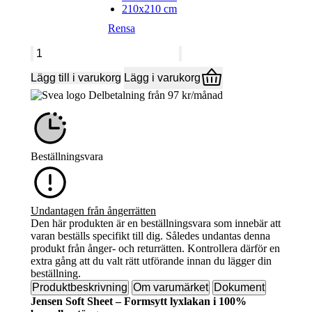
210x210 cm
Rensa
Soft
Sheet
mängd
Lägg till i varukorg
Lägg i varukorg
Delbetalning från
97
kr
/månad
Beställningsvara
Undantagen från ångerrätten
Den här produkten är en beställningsvara som innebär att
varan beställs specifikt till dig. Således undantas denna
produkt från ånger- och returrätten. Kontrollera därför en
extra gång att du valt rätt utförande innan du lägger din
beställning.
Produktbeskrivning
Om varumärket
Dokument
Jensen Soft Sheet – Formsytt lyxlakan i 100%