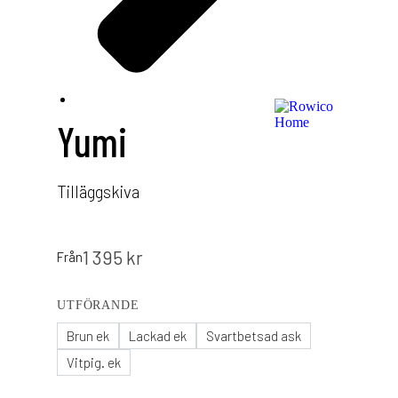
Yumi
Tilläggskiva
1 395
kr
Från
UTFÖRANDE
Brun ek
Lackad ek
Svartbetsad ask
Vitpig. ek