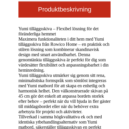
Produktbeskrivning
Yumi tilläggsskiva – Flexibel lösning för det
föränderliga hemmet
Maximera funktionaliteten i ditt hem med Yumi
tilläggsskiva från Rowico Home – en praktisk och
stilren lösning som kombinerar skandinavisk
design med smart användbarhet. Denna
genomtänkta tilläggsskiva är perfekt för dig som
värdesätter flexibilitet och anpassningsbarhet i din
heminredning.
Yumi tilläggsskiva utmärker sig genom sitt rena,
minimalistiska formspråk som sömlöst integreras
med Yumi matbord för att skapa en enhetlig och
harmonisk helhet. Den välkonstruerade skivan på
45 cm gör det enkelt att anpassa bordets storlek
efter behov – perfekt när du vill bjuda in fler gäster
till middagsbordet eller när du behöver extra
arbetsyta för projekt och aktiviteter.
Tillverkad i samma högkvalitativa ek och med
identiska ytbehandlingsalternativ som Yumi
matbord, säkerställer tilläggsskivan en perfekt