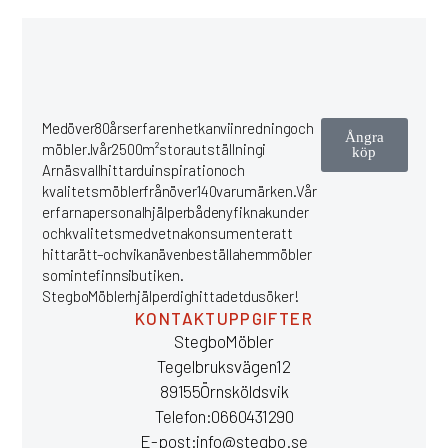
Med över 80 års erfarenhet kan vi inredning och
Ångra
möbler. I vår 2500 m² stora utställning i
köp
Arnäsvall hittar du inspiration och
kvalitetsmöbler från över 140 varumärken. Vår
erfarna personal hjälper både nyfikna kunder
och kvalitetsmedvetna konsumenter att
hitta rätt – och vi kan även beställa hem möbler
som inte finns i butiken.
Stegbo Möbler hjälper dig hitta det du söker!
KONTAKTUPPGIFTER
Stegbo Möbler
Tegelbruksvägen 12
891 55 Örnsköldsvik
Telefon: 0660 43 12 90
E-post: info@stegbo.se