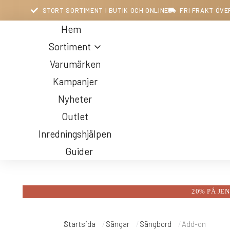
STORT SORTIMENT I BUTIK OCH ONLINE
FRI FRAKT ÖVE
Hem
Sortiment
Varumärken
Kampanjer
Nyheter
Outlet
Inredningshjälpen
Guider
20% PÅ JE
Belysning
Du är här:
Startsida
Sängar
Sängbord
Add-on