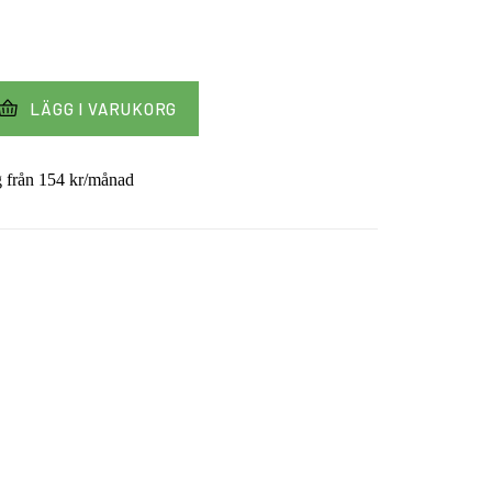
LÄGG I VARUKORG
g från
154
kr
/månad