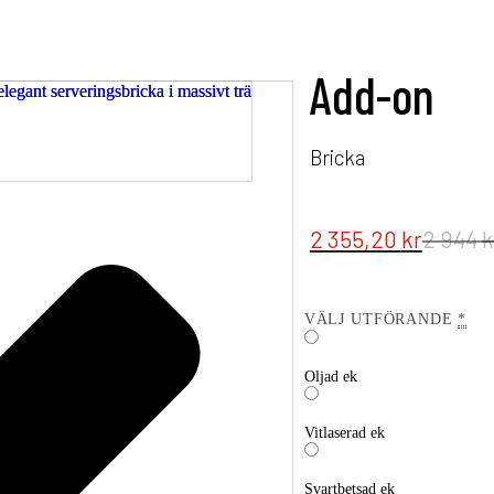
Add-on
Bricka
2 355,20
kr
2 944
k
VÄLJ UTFÖRANDE
*
Oljad ek
Vitlaserad ek
Svartbetsad ek