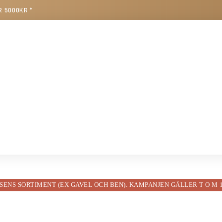
R 5000KR *
NSENS SORTIMENT (EX GAVEL OCH BEN)
. KAMPANJEN GÄLLER T O M 