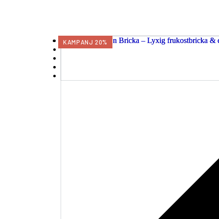
Fåtöljer
KAMPANJ 20%
Förvaring
Hallmöbler
Inredning
Kontoret &
företaget
Matbord