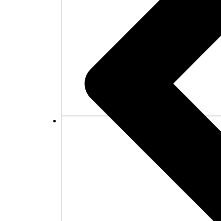
Mattor
Möbelvård
Outlet
Sängar
Soffbord