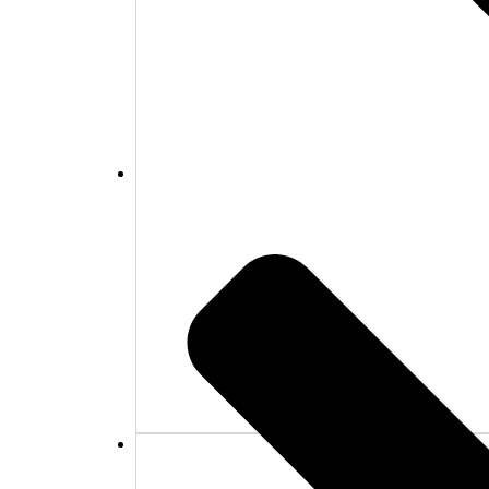
Soffor
Stolar
Stringhyllan
Utemöbler