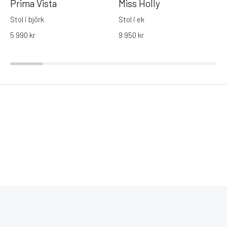
Prima Vista
Miss Holly
Stol i björk
Stol i ek
5 990
kr
9 950
kr