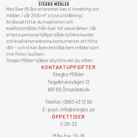
Med över 80 års erfarenhet kan vi inredning och
möbler. I vår 2500 m² stora utställning i
Arnäsvall hittar du inspiration och
kvalitetsmöbler från över 140 varumärken. Vår
erfarna personal hjälper både nyfikna kunder
och kvalitetsmedvetna konsumenter att hitta
rätt – och vi kan även beställa hem möbler som
inte finns i butiken.
Stegbo Möbler hjälper dig hitta det du söker!
KONTAKTUPPGIFTER
Stegbo Möbler
Tegelbruksvägen 12
891 55 Örnsköldsvik
Telefon: 0660 43 12 90
E-post: info@stegbo.se
ÖPPETTIDER
V.26-32
Mån-fre: 10-18