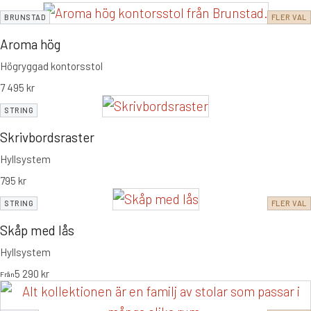
BRUNSTAD
FLER VAL
Aroma hög
Högryggad kontorsstol
7 495
kr
STRING
Skrivbordsraster
Hyllsystem
795
kr
STRING
FLER VAL
Skåp med lås
Hyllsystem
5 290
kr
Från