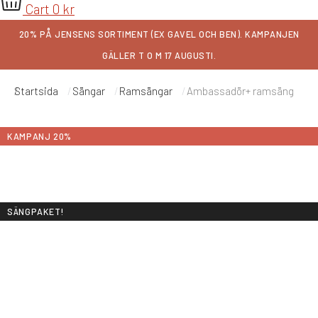
Cart
0
kr
20% PÅ JENSENS SORTIMENT (EX GAVEL OCH BEN)
. KAMPANJEN
GÄLLER T O M 17 AUGUSTI.
Startsida
Sängar
Ramsängar
Ambassadör+ ramsäng
Du är här:
KAMPANJ 20%
SÄNGPAKET!