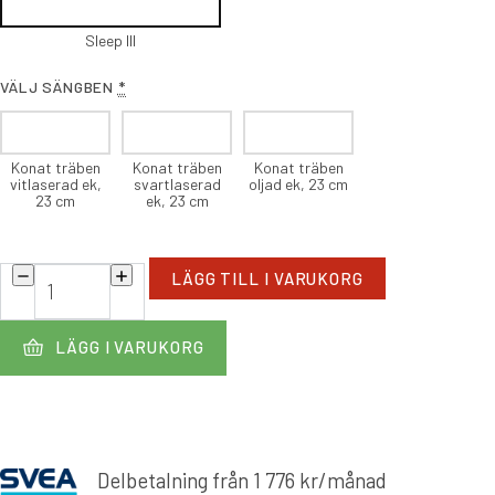
Sleep III
VÄLJ SÄNGBEN
*
Konat träben
Konat träben
Konat träben
vitlaserad ek,
svartlaserad
oljad ek, 23 cm
23 cm
ek, 23 cm
Ambassadör+
LÄGG TILL I VARUKORG
ramsäng
mängd
LÄGG I VARUKORG
Delbetalning från
1 776
kr
/månad