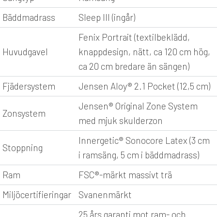
Bäddmadrass
Sleep III (ingår)
Fenix Portrait (textilbeklädd,
Huvudgavel
knappdesign, nätt, ca 120 cm hög,
ca 20 cm bredare än sängen)
Fjädersystem
Jensen Aloy® 2.1 Pocket (12,5 cm)
Jensen® Original Zone System
Zonsystem
med mjuk skulderzon
Innergetic® Sonocore Latex (3 cm
Stoppning
i ramsäng, 5 cm i bäddmadrass)
Ram
FSC®-märkt massivt trä
Miljöcertifieringar
Svanenmärkt
25 års garanti mot ram- och