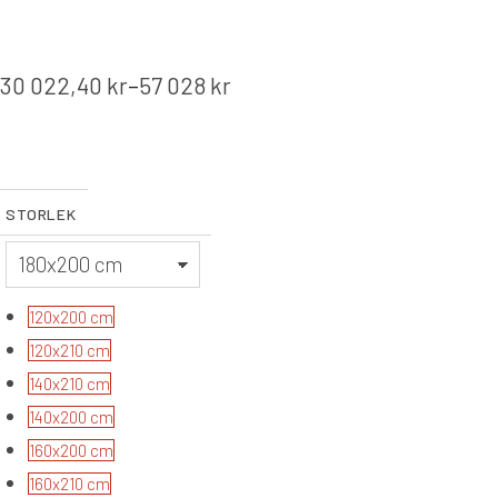
30 022,40
kr
–
57 028
kr
Prisintervall:
30
022,40 kr
till
STORLEK
57
028 kr
120x200 cm
120x210 cm
140x210 cm
140x200 cm
160x200 cm
160x210 cm