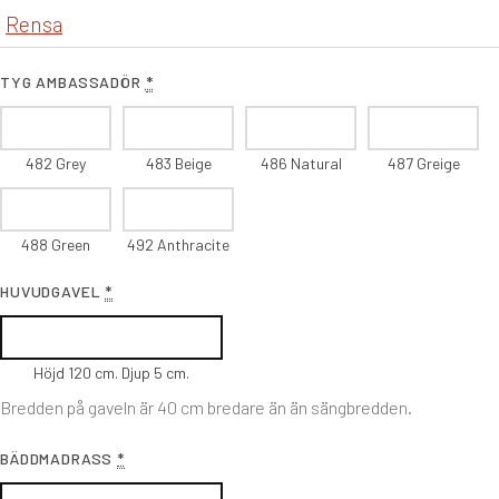
Rensa
TYG AMBASSADÖR
*
482 Grey
483 Beige
486 Natural
487 Greige
488 Green
492 Anthracite
HUVUDGAVEL
*
Höjd 120 cm. Djup 5 cm.
Bredden på gaveln är 40 cm bredare än än sängbredden.
BÄDDMADRASS
*