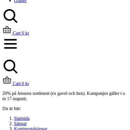
Guider
Sök
Cart
0
kr
Cart
0
kr
20% på Jensens sortiment (ex gavel och ben)
. Kampanjen gäller t o
m 17 augusti.
Du är här:
Startsida
Sängar
Kontinentalsängar