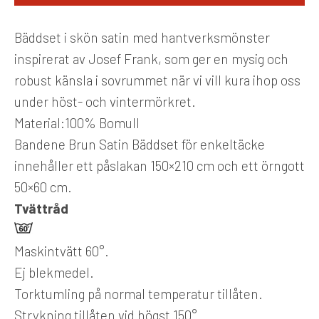
Bäddset i skön satin med hantverksmönster
inspirerat av Josef Frank, som ger en mysig och
robust känsla i sovrummet när vi vill kura ihop oss
under höst- och vintermörkret.
Material:100% Bomull
Bandene Brun Satin Bäddset för enkeltäcke
innehåller ett påslakan 150×210 cm och ett örngott
50×60 cm.
Tvättråd
Maskintvätt 60°.
Ej blekmedel.
Torktumling på normal temperatur tillåten.
Strykning tillåten vid högst 150°.