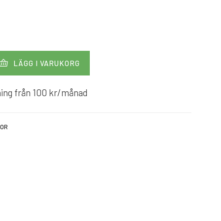
LÄGG I VARUKORG
ing från
100
kr
/månad
KOR