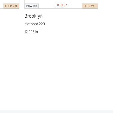
FLER VAL
ROWICO
FLER VAL
Broo
Brooklyn
Matbo
12 99
Matbord 220
12 995
kr