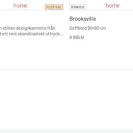
FLER VAL
ROWICO
Brooksville
h stilren designkarmstol från
Soffbord 90×90 cm
ett rent skandinaviskt uttryck.
9 995
kr
 bekväm sittupplevelse med
ade armstöd och finns i flera
föranden för att passa varje
il.