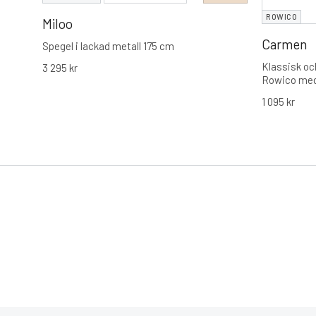
ROWICO
Miloo
Carmen
Spegel i lackad metall 175 cm
Klassisk oc
3 295
kr
Rowico med 
Erbjuder en
1 095
kr
välbalanser
exklusiva ut
inredningsst