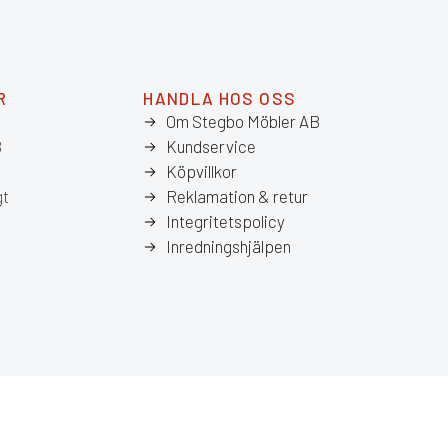
R
HANDLA HOS OSS
Om Stegbo Möbler AB
8
Kundservice
Köpvillkor
gt
Reklamation & retur
Integritetspolicy
Inredningshjälpen