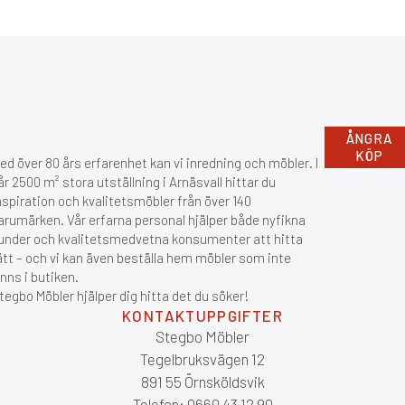
ÅNGRA
KÖP
ed över 80 års erfarenhet kan vi inredning och möbler. I
år 2500 m² stora utställning i Arnäsvall hittar du
nspiration och kvalitetsmöbler från över 140
arumärken. Vår erfarna personal hjälper både nyfikna
under och kvalitetsmedvetna konsumenter att hitta
ätt – och vi kan även beställa hem möbler som inte
inns i butiken.
tegbo Möbler hjälper dig hitta det du söker!
KONTAKTUPPGIFTER
Stegbo Möbler
Tegelbruksvägen 12
891 55 Örnsköldsvik
Telefon: 0660 43 12 90