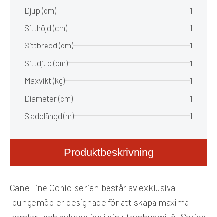
Djup (cm)
1
Sitthöjd (cm)
1
Sittbredd (cm)
1
Sittdjup (cm)
1
Maxvikt (kg)
1
Diameter (cm)
1
Sladdlängd (m)
1
Produktbeskrivning
Cane-line Conic-serien består av exklusiva
loungemöbler designade för att skapa maximal
komfort och avkoppling i din utomhusmiljö. Serien