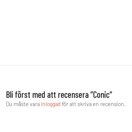
soffa i högkvalitativ
konstrotting från Brafab.
26 250
kr
Modern design med generösa
dynor som erbjuder maximal
komfort och hållbarhet för din
uteplats.
Bli först med att recensera ”Conic”
Du måste vara
inloggad
för att skriva en recension.