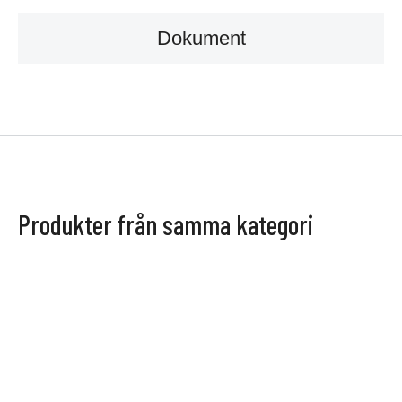
Dokument
Produkter från samma kategori
BRAFAB
BRAFAB
Nova
Lerberget 2,5-sits soffa
Soffgrupp, utemöbler
Stilren och rymlig 2,5-sits
14 990
kr