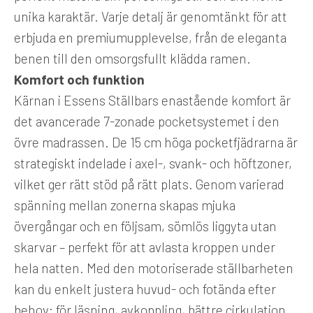
unika karaktär. Varje detalj är genomtänkt för att
erbjuda en premiumupplevelse, från de eleganta
benen till den omsorgsfullt klädda ramen.
Komfort och funktion
Kärnan i Essens Ställbars enastående komfort är
det avancerade 7-zonade pocketsystemet i den
övre madrassen. De 15 cm höga pocketfjädrarna är
strategiskt indelade i axel-, svank- och höftzoner,
vilket ger rätt stöd på rätt plats. Genom varierad
spänning mellan zonerna skapas mjuka
övergångar och en följsam, sömlös liggyta utan
skarvar – perfekt för att avlasta kroppen under
hela natten. Med den motoriserade ställbarheten
kan du enkelt justera huvud- och fotända efter
behov: för läsning, avkoppling, bättre cirkulation