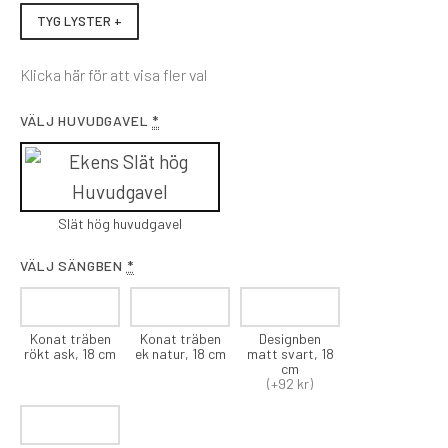
TYG LYSTER +
Klicka här för att visa fler val
VÄLJ HUVUDGAVEL
*
Slät hög huvudgavel
VÄLJ SÄNGBEN
*
Konat träben
Konat träben
Designben
rökt ask, 18 cm
ek natur, 18 cm
matt svart, 18
cm
(+92 kr)