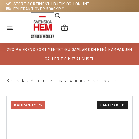
STORT SORTIMENT I BUTIK OCH ONLINE
FRI FRAKT ÖVER 5000KR *
25% PÅ EKENS SORTIMENTET (EJ GAVLAR OCH BEN)
. KAMPANJEN
GÄLLER T O M 17 AUGUSTI.
Startsida
Sängar
Ställbara sängar
Essens ställbar
Du är här:
KAMPANJ 25%
SÄNGPAKET!