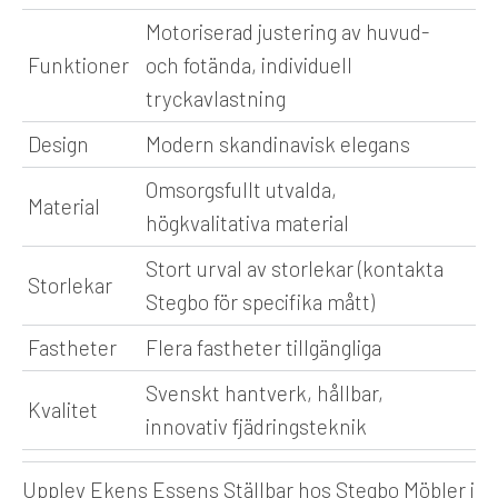
Motoriserad justering av huvud-
Funktioner
och fotända, individuell
tryckavlastning
Design
Modern skandinavisk elegans
Omsorgsfullt utvalda,
Material
högkvalitativa material
Stort urval av storlekar (kontakta
Storlekar
Stegbo för specifika mått)
Fastheter
Flera fastheter tillgängliga
Svenskt hantverk, hållbar,
Kvalitet
innovativ fjädringsteknik
Upplev Ekens Essens Ställbar hos Stegbo Möbler i