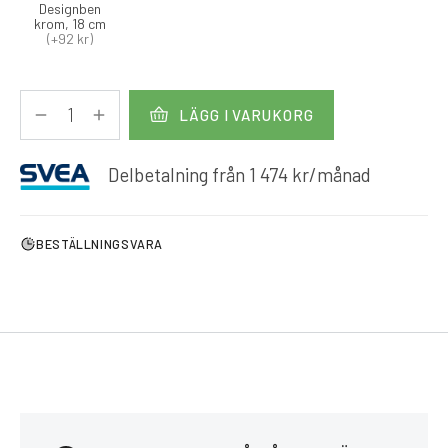
Designben
krom, 18 cm
(+92 kr)
LÄGG I VARUKORG
Delbetalning från
1 474
kr
/månad
BESTÄLLNINGSVARA