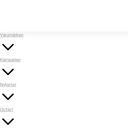
Stringhyllan
Utemöbler
Varumärken
Kampanjer
Nyheter
Outlet