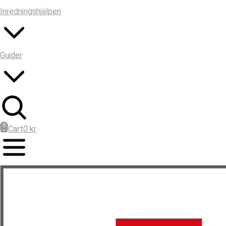
Inredningshjälpen
Guider
Sök
Cart
0
kr