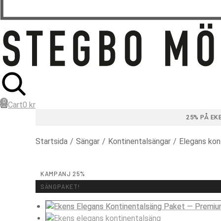
Cart
0
kr
25% PÅ EK
Du är här:
Startsida
Sängar
Kontinentalsängar
Elegans kon
KAMPANJ 25%
SÄNGPAKET!