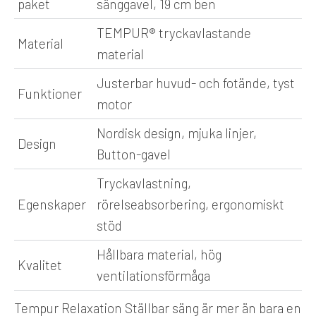
paket
sänggavel, 19 cm ben
TEMPUR® tryckavlastande
Material
material
Justerbar huvud- och fotände, tyst
Funktioner
motor
Nordisk design, mjuka linjer,
Design
Button-gavel
Tryckavlastning,
Egenskaper
rörelseabsorbering, ergonomiskt
stöd
Hållbara material, hög
Kvalitet
ventilationsförmåga
Tempur Relaxation Ställbar säng är mer än bara en