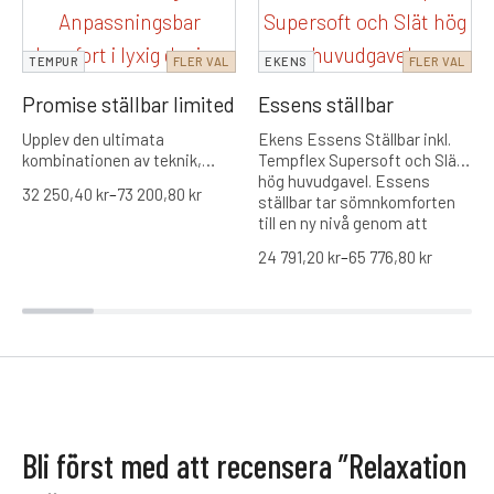
TEMPUR
FLER VAL
EKENS
FLER VAL
Promise ställbar limited
Essens ställbar
Upplev den ultimata
Ekens Essens Ställbar inkl.
kombinationen av teknik,
Tempflex Supersoft och Slät
komfort och elegans med
hög huvudgavel. Essens
32 250,40
kr
–
73 200,80
kr
Tempur Promise Ställbar
ställbar tar sömnkomforten
säng – en komplett
till en ny nivå genom att
sömnlösning skapad för ditt
kombinera skandinavisk
24 791,20
kr
–
65 776,80
kr
välbefinnande och din
design, avancerad
personliga komfort. Denna
fjädringsteknik och
säng är designad för att möta
fullständig
de högsta kraven på både
anpassningsbarhet. Med flera
estetik och funktionalitet. I
färger, storlekar och
detta lyxiga paket ingår den
matchande tillbehör kan du
avancerade TEMPUR PRO®
skapa en stilren och personlig
Plus SmartCool™-
sänglösning som passar
bäddmadrassen, den
perfekt i ditt sovrum. Essens
eleganta sänggaveln Form
Ställbar är designad för att ge
Bli först med att recensera ”Relaxation
och stabila 19 cm ben, vilket
dig en optimal och