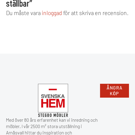
ger ditt sovrum en harmonisk
ställbar”
återhämtande
och sofistikerad helhet.
sömnupplevelse, natt efter
natt.
Du måste vara
inloggad
för att skriva en recension.
ÅNGRA
KÖP
Med över 80 års erfarenhet kan vi inredning och
möbler. I vår 2500 m² stora utställning i
Arnäsvall hittar du inspiration och