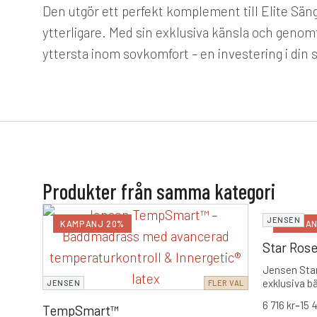
Den utgör ett perfekt komplement till Elite Sä
ytterligare. Med sin exklusiva känsla och gen
yttersta inom sovkomfort – en investering i din
Produkter från samma kategori
JENSEN
KAMPANJ 20%
KAMPAN
Star Ros
Jensen Sta
exklusiva b
JENSEN
FLER VAL
som vill ha 
6 716
kr
–
15 
TempSmart™
temperatur