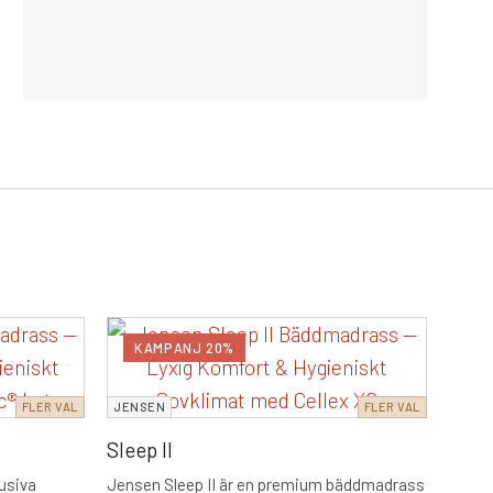
JENS
KAMPANJ 20%
K
Sleep
FLER VAL
JENSEN
FLER VAL
Jense
med o
Sleep II
miljö. 
2 348
konstr
lusiva
Jensen Sleep II är en premium bäddmadrass