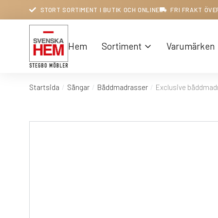
STORT SORTIMENT I BUTIK OCH ONLINE
FRI FRAKT ÖVE
Hem
Sortiment
Varumärken
Startsida
Sängar
Bäddmadrasser
Exclusive bäddmad
Du är här: