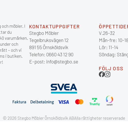
 och möbler. I
KONTAKTUPPGIFTER
ÖPPETTIDE
ttar du
Stegbo Möbler
V.26-32
 140 varumärken.
Tegelbruksvägen 12
Mån-fre: 10-1
kunder och
891 55 Örnsköldsvik
Lör: 11-14
ätt – och vi
Telefon: 0660 43 12 90
Söndag: Stän
ns i butiken.
E-post: info@stegbo.se
r!
FÖLJ OSS
© 2026 Stegbo Möbler Örnsköldsvik AB
Alla rättigheter reserverade