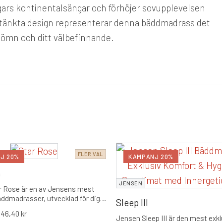
ngars kontinentalsängar och förhöjer sovupplevelsen
omtänkta design representerar denna bäddmadrass det
 sömn och ditt välbefinnande.
FLER VAL
J 20%
KAMPANJ 20%
e
JENSEN
r Rose är en av Jensens mest
äddmadrasser, utvecklad för dig
Sleep III
en lyxig, omslutande och
446,40
kr
balanserad sovupplevelse. Denna
Jensen Sleep III är den mest exk