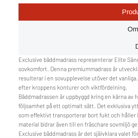
Produ
Om
Exclusive bäddmadrass representerar Elite Sän
sovkomfort. Denna premiummadrass är utvecklad
resulterar i en sovupplevelse utöver det vanlig
efter kroppens konturer och viktfördelning.
Bäddmadrassen är uppbyggd kring en kärna av h
följsamhet på ett optimalt sätt. Det exklusiva ytt
som effektivt transporterar bort fukt och håller
material bidrar även till en fräschare sovmiljö g
Exclusive bäddmadrass är det självklara valet f