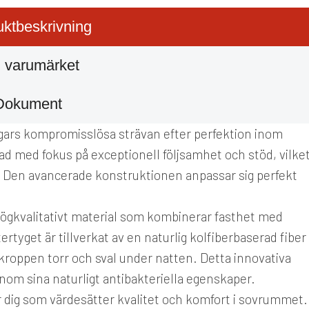
ktbeskrivning
 varumärket
Dokument
gars kompromisslösa strävan efter perfektion inom
 med fokus på exceptionell följsamhet och stöd, vilke
a. Den avancerade konstruktionen anpassar sig perfekt
ögkvalitativt material som kombinerar fasthet med
ertyget är tillverkat av en naturlig kolfiberbaserad fiber
 kroppen torr och sval under natten. Detta innovativa
enom sina naturligt antibakteriella egenskaper.
ör dig som värdesätter kvalitet och komfort i sovrummet.