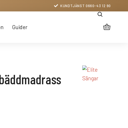
KUNDTJÄNST 0660-43 12 90
en
Guider
 bäddmadrass