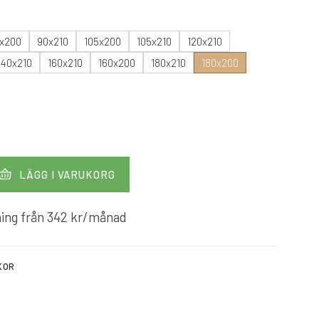
x200
90x210
105x200
105x210
120x210
140x210
160x210
160x200
180x210
180x200
LÄGG I VARUKORG
ing från
342
kr
/månad
KOR