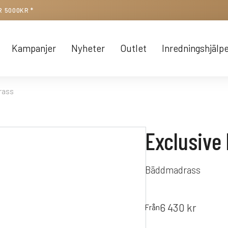
R 5000KR *
Kampanjer
Nyheter
Outlet
Inredningshjälp
rass
Exclusive
Bäddmadrass
6 430
kr
Från