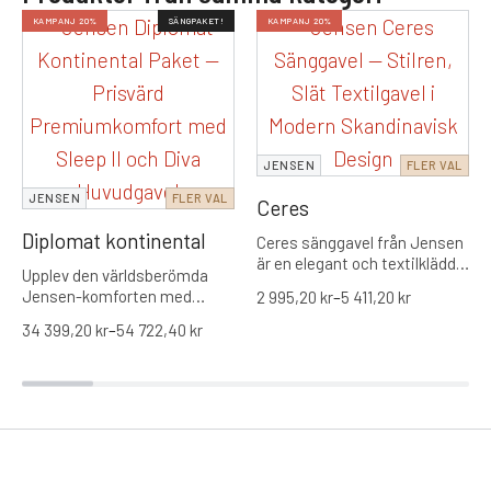
KAMPANJ 20%
SÄNGPAKET!
KAMPANJ 20%
JENSEN
FLER VAL
JENSEN
FLER VAL
Ceres
Diplomat kontinental
Ceres sänggavel från Jensen
är en elegant och textilklädd
Upplev den världsberömda
sänggavel som kombinerar
Jensen-komforten med
2 995,20
kr
–
5 411,20
kr
modern skandinavisk design
Diplomat kontinental, ett
med tidlös enkelhet. Den
34 399,20
kr
–
54 722,40
kr
exklusivt kampanjerbjudande
släta, rena ytan skapar ett
som förenar norsk kvalitet
harmoniskt uttryck som gör
med tidlös skandinavisk
att gaveln passar lika bra i ett
design. Detta kompletta
minimalistiskt sovrum som i
sängpaket inkluderar inte
en mer klassisk miljö där du
bara den populära Diplomat-
vill få en lugn och omsorgsfull
modellen i utvalda
inramning av sängen. Ceres
kvalitetstextilier, utan även