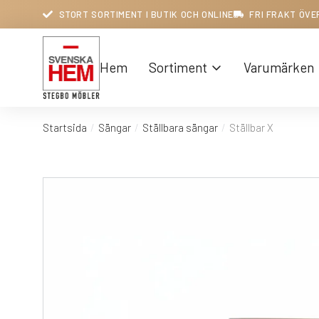
STORT SORTIMENT I BUTIK OCH ONLINE
FRI FRAKT ÖVE
Hem
Sortiment
Varumärken
Startsida
Sängar
Ställbara sängar
Ställbar X
Du är här: