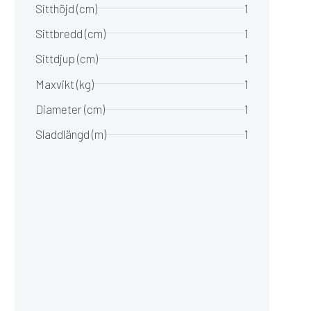
Sitthöjd (cm)
1
Sittbredd (cm)
1
Sittdjup (cm)
1
Maxvikt (kg)
1
Diameter (cm)
1
Sladdlängd (m)
1