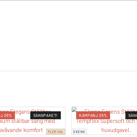
J 25%
SÄNGPAKET!
KAMPANJ 25%
SÄN
FLER VAL
EKENS