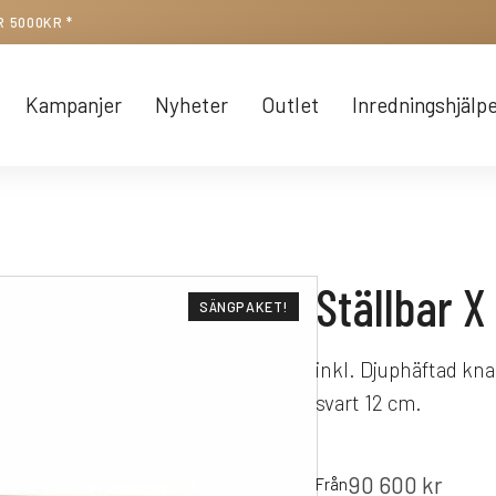
R 5000KR *
Kampanjer
Nyheter
Outlet
Inredningshjälp
Ställbar X
SÄNGPAKET!
inkl. Djuphäftad kn
svart 12 cm.
90 600
kr
Från