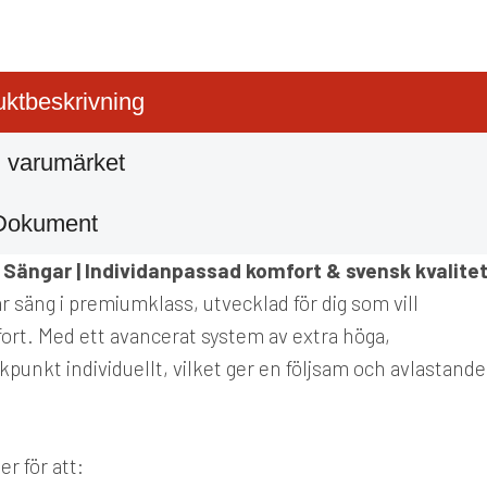
ktbeskrivning
 varumärket
Dokument
e Sängar | Individanpassad komfort & svensk kvalite
ar säng i premiumklass, utvecklad för dig som vill
t. Med ett avancerat system av extra höga,
punkt individuellt, vilket ger en följsam och avlastande
r för att: