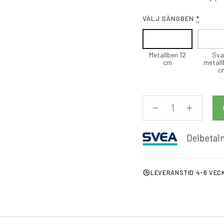
VÄLJ SÄNGBEN
*
Metallben 12
Sva
cm
metall
c
Delbetaln
LEVERANSTID 4-6 VEC