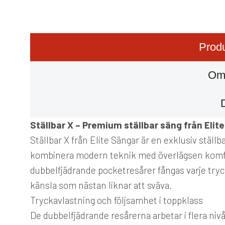
Produ
Om
Ställbar X – Premium ställbar säng från Elit
Ställbar X från Elite Sängar är en exklusiv ställb
kombinera modern teknik med överlägsen komfor
dubbelfjädrande pocketresårer fångas varje tryck
känsla som nästan liknar att sväva.
Tryckavlastning och följsamhet i toppklass
De dubbelfjädrande resårerna arbetar i flera nivåe