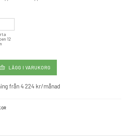
rta
ben 12
m
LÄGG I VARUKORG
ing från
4 224
kr
/månad
KOR