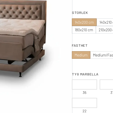
STORLEK
140x200 cm
140x210
180x210 cm
210x200
FASTHET
Medium
Medium/Fa
TYG MARBELLA
36
3
22