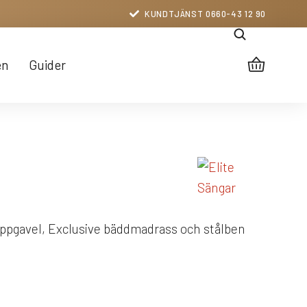
KUNDTJÄNST 0660-43 12 90
en
Guider
appgavel, Exclusive bäddmadrass och stålben