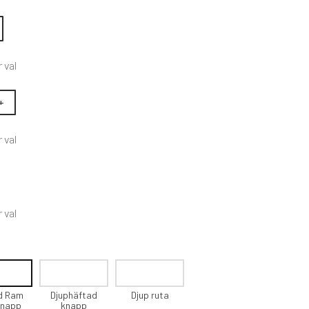
r val
+
r val
r val
d Ram
Djuphäftad
Djup ruta
knapp
knapp