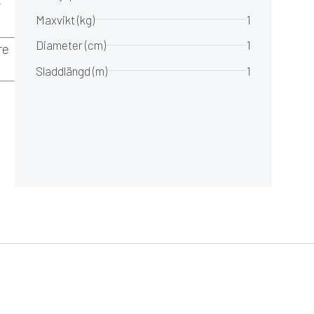
r
Maxvikt (kg)
1
Diameter (cm)
1
re
Sladdlängd (m)
1