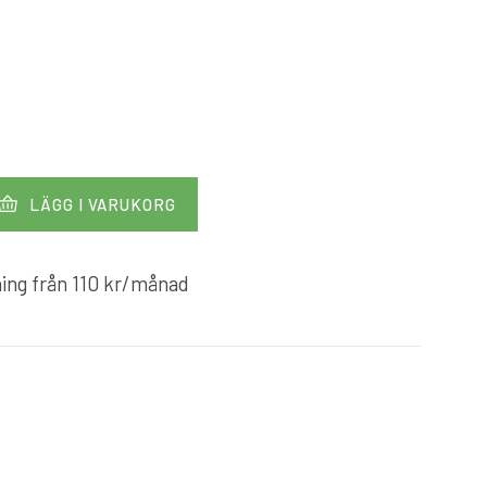
LÄGG I VARUKORG
ing från
110
kr
/månad