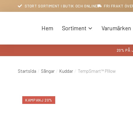
STORT SORTIMENT I BUTIK OCH ONLINE
FRI FRAKT ÖVE
Hem
Sortiment
Varumärken
20% PÅ 
Startsida
Sängar
Kuddar
TempSmart™ Pillow
Du är här:
KAMPANJ 20%