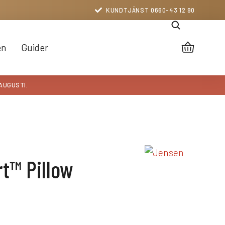
KUNDTJÄNST 0660-43 12 90
en
Guider
 AUGUSTI.
t™ Pillow