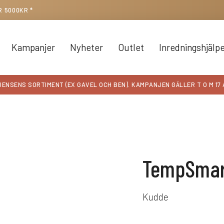
R 5000KR *
Kampanjer
Nyheter
Outlet
Inredningshjälp
JENSENS SORTIMENT (EX GAVEL OCH BEN)
. KAMPANJEN GÄLLER T O M 17
TempSmar
Kudde