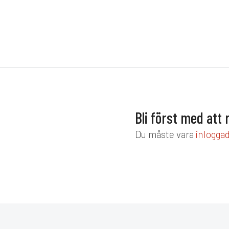
Zonsystem ger optimal avlastning
höfter och svank. Upplev Jensen
hos Stegbo Möbler – en premium
säng som ger djup, ostörd och e
perfekt sömn, natt efter natt.
Bli först med att
Du måste vara
inlogga