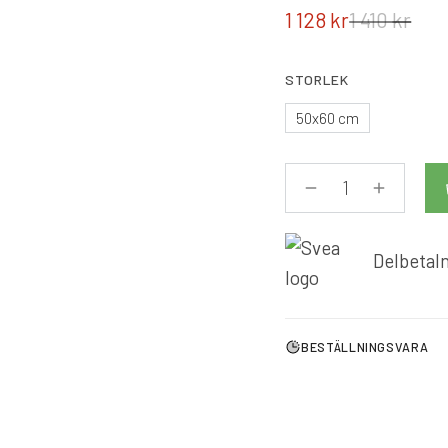
1 128
kr
1 410
kr
STORLEK
50x60 cm
Delbetaln
BESTÄLLNINGSVARA