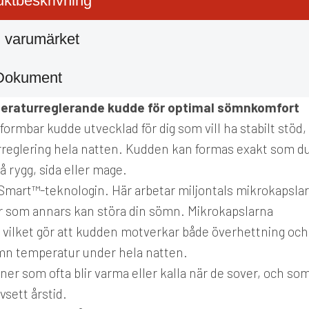
ktbeskrivning
 varumärket
Dokument
eraturreglerande kudde för optimal sömnkomfort
rmbar kudde utvecklad för dig som vill ha stabilt stöd,
reglering hela natten. Kudden kan formas exakt som d
på rygg, sida eller mage.
Smart™-teknologin. Här arbetar miljontals mikrokapslar
r som annars kan störa din sömn. Mikrokapslarna
 – vilket gör att kudden motverkar både överhettning och
jämn temperatur under hela natten.
er som ofta blir varma eller kalla när de sover, och so
vsett årstid.