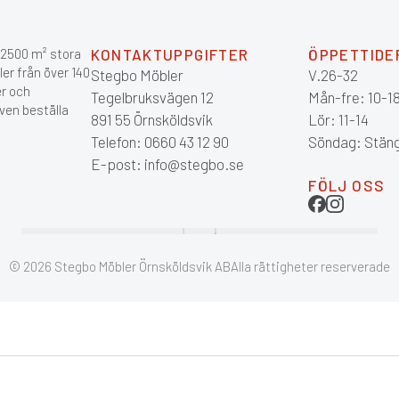
r 2500 m² stora
KONTAKTUPPGIFTER
ÖPPETTIDE
ler från över 140
Stegbo Möbler
V.26-32
er och
Tegelbruksvägen 12
Mån-fre: 10-1
ven beställa
891 55 Örnsköldsvik
Lör: 11-14
Telefon: 0660 43 12 90
Söndag: Stän
E-post: info@stegbo.se
FÖLJ OSS
© 2026 Stegbo Möbler Örnsköldsvik AB
Alla rättigheter reserverade