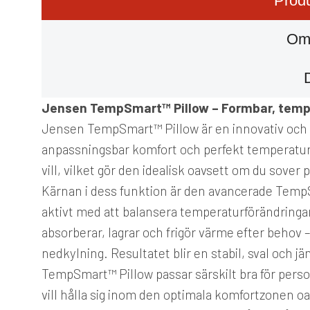
Produ
Om
Jensen TempSmart™ Pillow – Formbar, temp
Jensen TempSmart™ Pillow är en innovativ och fo
anpassningsbar komfort och perfekt temperatur
vill, vilket gör den idealisk oavsett om du sover 
Kärnan i dess funktion är den avancerade Temp
aktivt med att balansera temperaturförändringa
absorberar, lagrar och frigör värme efter behov
nedkylning. Resultatet blir en stabil, sval och 
TempSmart™ Pillow passar särskilt bra för person
vill hålla sig inom den optimala komfortzonen oa