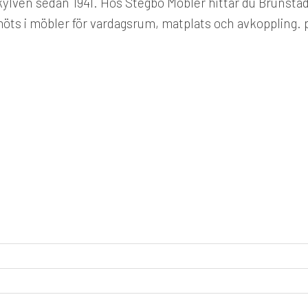
lven sedan 1941. Hos Stegbo Möbler hittar du Brunstad so
möts i möbler för vardagsrum, matplats och avkoppling.
p