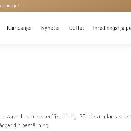
R 5000KR *
Kampanjer
Nyheter
Outlet
Inredningshjälp
t varan beställs specifikt till dig. Således undantas de
lägger din beställning.