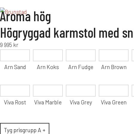
Aroma hög
Högryggad karmstol med sn
9 995
kr
Arn Sand
Arn Koks
Arn Fudge
Arn Brown
Viva Rost
Viva Marble
Viva Grey
Viva Green
Tyg prisgrupp A +