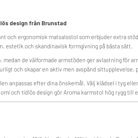
dlös design från Brunstad
nt och ergonomisk matsalsstol som erbjuder extra stöd
, estetik och skandinavisk formgivning på bästa sätt.
p, medan de välformade armstöden ger avlastning för ar
urligt och skapar en aktiv men avspänd sittupplevelse, p
anpassas efter dina önskemål. Välj klädsel i tyg eller lä
mi och tidlös design gör Aroma karmstol hög rygg till en