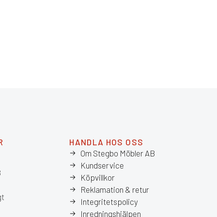
FSC®
R
HANDLA HOS OSS
Om Stegbo Möbler AB
Kundservice
8
Köpvillkor
Reklamation & retur
gt
Integritetspolicy
Inredningshjälpen