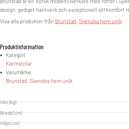
Brunstad är en norsk möbeltillverkare med rötter i Sykky
design, gediget hantverk och exceptionell sittkomfort 
Visa alla produkter från
Brunstad
,
Svenska hem unik
Produktinformation
Kategori
Karmstolar
Varumärke
Brunstad
,
Svenska hem unik
Vikt (kg)
Bredd (cm)
Höjd (cm)