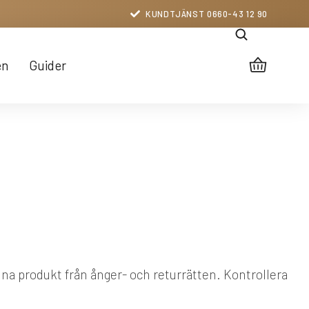
KUNDTJÄNST 0660-43 12 90
en
Guider
nna produkt från ånger- och returrätten. Kontrollera