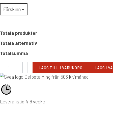
Fårskinn +
Totala produkter
Totala alternativ
Totalsumma
LÄGG TILL I VARUKORG
LÄGG I V
Delbetalning från
506
kr
/månad
Leveranstid 4-6 veckor