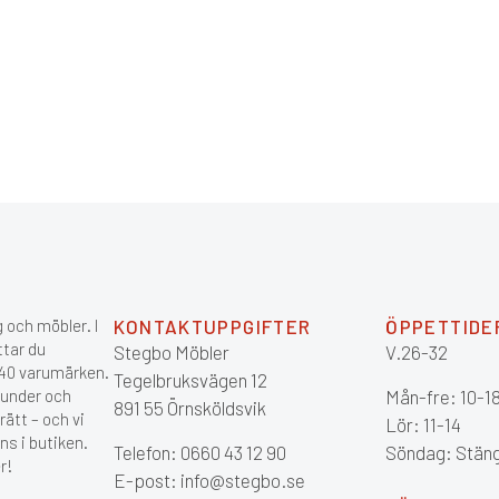
 och möbler. I
KONTAKTUPPGIFTER
ÖPPETTIDE
ttar du
Stegbo Möbler
V.26-32
 140 varumärken.
Tegelbruksvägen 12
kunder och
Mån-fre: 10-1
891 55 Örnsköldsvik
ätt – och vi
Lör: 11-14
ns i butiken.
Telefon: 0660 43 12 90
Söndag: Stän
r!
E-post: info@stegbo.se