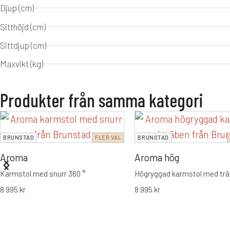
Djup (cm)
Sitthöjd (cm)
Sittdjup (cm)
Maxvikt (kg)
Produkter från samma kategori
BRUNSTAD
FLER VAL
BRUNSTAD
Aroma
Aroma hög
Karmstol med snurr 360 °
Högryggad karmstol med tr
8 995
kr
8 995
kr