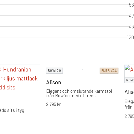
53
47
43
120
ROWICO
FLER VAL
ROW
Alison
Elegant och omslutande karmstol
Ali
från Rowico med ett rent
skandinaviskt uttryck. Erbjuder en
Eleg
2 795
kr
hög sittkomfort med en stoppad,
från
kupad sits och integrerade armstöd,
dd sits i tyg
skan
kompletterat med stilrena träben i
2 79
FSC®-certifierad ek.
hög 
kupa
komp