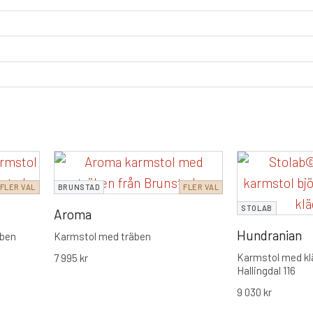
FLER VAL
BRUNSTAD
FLER VAL
STOLAB
Aroma
Hundranian
äben
Karmstol med träben
Karmstol med klä
7 995
kr
Hallingdal 116
9 030
kr