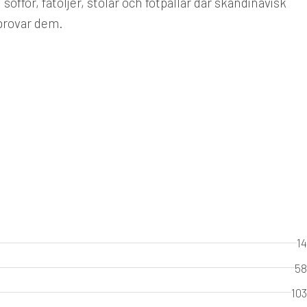
ffor, fåtöljer, stolar och fotpallar där skandinavisk
rovar dem.
14
58
103