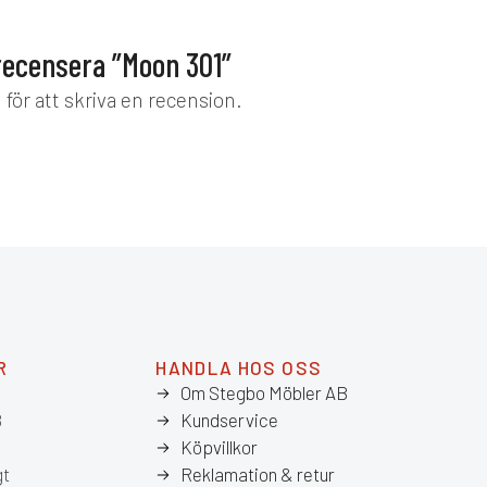
investering i din hälsa och ditt
välbefinnande, garanterande en djupare och
mer återhämtande sömn varje natt.
 recensera ”Moon 301”
d
för att skriva en recension.
R
HANDLA HOS OSS
Om Stegbo Möbler AB
8
Kundservice
Köpvillkor
gt
Reklamation & retur