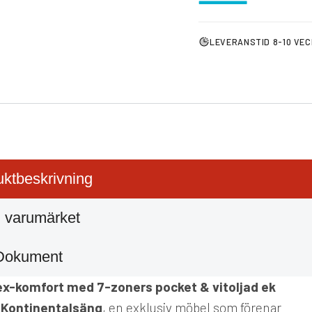
LEVERANSTID 8-10 VE
ktbeskrivning
 varumärket
Dokument
ex-komfort med 7-zoners pocket & vitoljad ek
 Kontinentalsäng
, en exklusiv möbel som förenar