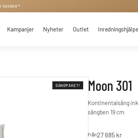
R 5000KR *
Kampanjer
Nyheter
Outlet
Inredningshjälp
Moon 301
SÄNGPAKET!
Kontinentalsäng ink
sängben 19 cm
27 685
kr
Från