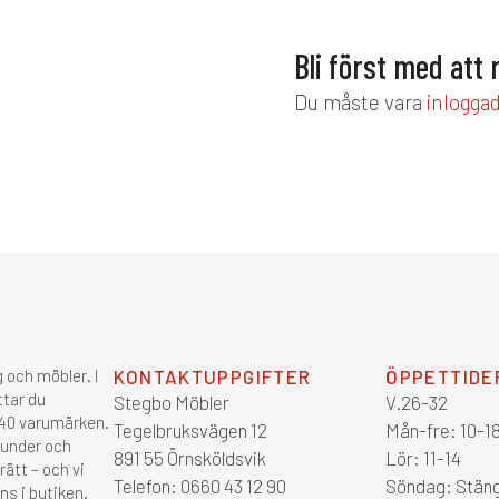
Bli först med att
Du måste vara
inlogga
 och möbler. I
KONTAKTUPPGIFTER
ÖPPETTIDE
ttar du
Stegbo Möbler
V.26-32
 140 varumärken.
Tegelbruksvägen 12
Mån-fre: 10-1
kunder och
891 55 Örnsköldsvik
Lör: 11-14
ätt – och vi
Telefon: 0660 43 12 90
Söndag: Stän
ns i butiken.