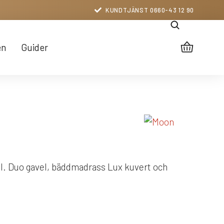
KUNDTJÄNST 0660-43 12 90
en
Guider
l. Duo gavel, bäddmadrass Lux kuvert och