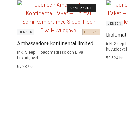
SÄNGPAKET!
JENSEN
JENSEN
FLER VAL
Diplomat 
Ambassadör+ kontinental limited
inkl. Sleep
huvudgavel
inkl. Sleep III bäddmadrass och Diva
huvudgavel
59 324
kr
67 287
kr