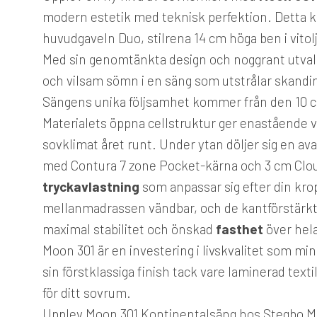
modern estetik med teknisk perfektion. Detta 
huvudgaveln Duo, stilrena 14 cm höga ben i vito
Med sin genomtänkta design och noggrant utvald
och vilsam sömn i en säng som utstrålar skand
Sängens unika följsamhet kommer från den 10 
Materialets öppna cellstruktur ger enastående ve
sovklimat året runt. Under ytan döljer sig en 
med Contura 7 zone Pocket-kärna och 3 cm Clou
tryckavlastning
som anpassar sig efter din krop
mellanmadrassen vändbar, och de kantförstärkta
maximal stabilitet och önskad
fasthet
över hela
Moon 301 är en investering i livskvalitet som mi
sin förstklassiga finish tack vare laminerad text
för ditt sovrum.
Upplev Moon 301 Kontinentalsäng hos Stegbo Möb