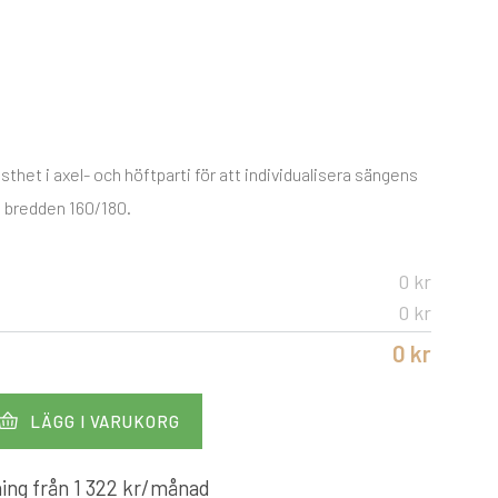
thet i axel- och höftparti för att individualisera sängens
 i bredden 160/180.
0 kr
0 kr
0 kr
LÄGG I VARUKORG
ing från
1 322
kr
/månad