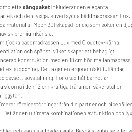
kompletta
sängpaket
inkluderar den eleganta
ljad ek och den lyxiga, kuvertsydda bäddmadrassen Lux.
a material är Moon 301 skapad för dig som söker en dju
inavisk premiumkänsla.
cm tjocka bäddmadrassen Lux med Cloudtex-kärna.
ntilation och spänst, vilket skapar ett behagligt
avancerad konstruktion med en 18 cm hög mellanmadrass
dtex-stoppning. Detta ger en ergonomiskt fulländad
p oavsett sovställning. För ökad hållbarhet är
 sidorna i den 12 cm kraftiga träramen säkerställer
 liggytan.
nimerar rörelsestörningar från din partner och bibehåller
il. Det är den ultimata kombinationen av funktion och ly
ler och känn skillnaden själv. Besök stegbo.se eller v