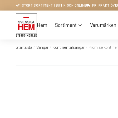
STORT SORTIMENT I BUTIK OCH ONLINE
FRI FRAKT ÖVE
Hem
Sortiment
Varumärken
Startsida
Sängar
Kontinentalsängar
Promise kontinen
Du är här: