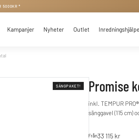
R 5000KR *
Kampanjer
Nyheter
Outlet
Inredningshjälp
tal
Promise k
SÄNGPAKET!
inkl. TEMPUR PRO® 
sänggavel (115 cm) 
33 115
kr
Från