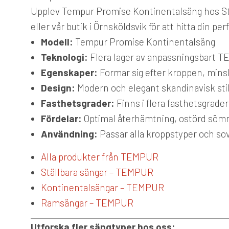
Upplev Tempur Promise Kontinentalsäng hos Ste
eller vår butik i Örnsköldsvik för att hitta din p
Modell:
Tempur Promise Kontinentalsäng
Teknologi:
Flera lager av anpassningsbart 
Egenskaper:
Formar sig efter kroppen, mins
Design:
Modern och elegant skandinavisk sti
Fasthetsgrader:
Finns i flera fasthetsgrader
Fördelar:
Optimal återhämtning, ostörd sömn,
Användning:
Passar alla kroppstyper och sov
Alla produkter från TEMPUR
Ställbara sängar – TEMPUR
Kontinentalsängar – TEMPUR
Ramsängar – TEMPUR
Utforska fler sängtyper hos oss: