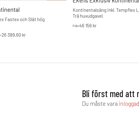
Ekens Exklusiv kontinenta
tinental
Kontinentalsäng inkl. Tempflex 
Trä huvudgavel.
lex Fastex och Slät hög
46 156
kr
Från
–
26 389,60
kr
Bli först med att
Du måste vara
inlogga