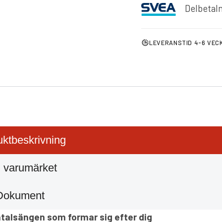
Delbetaln
LEVERANSTID 4-6 VEC
ktbeskrivning
 varumärket
Dokument
talsängen som formar sig efter dig