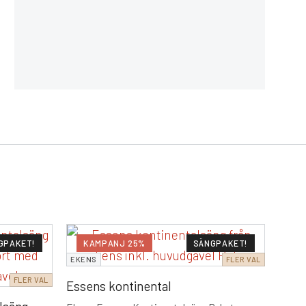
MOON
GPAKET!
KAMPANJ 25%
SÄNGPAKET!
EKENS
FLER VAL
MOO
FLER VAL
Essens kontinental
Inkl. 
konad