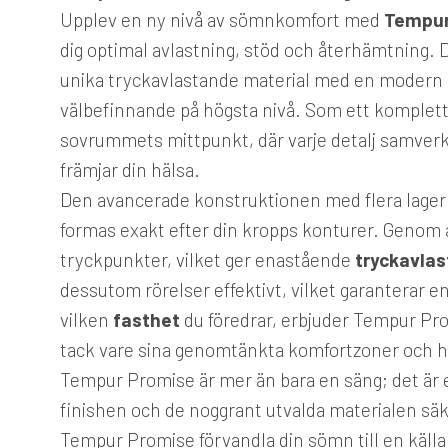
Upplev en ny nivå av sömnkomfort med
Tempur
dig optimal avlastning, stöd och återhämtning.
unika tryckavlastande material med en modern o
välbefinnande på högsta nivå. Som ett komplet
sovrummets mittpunkt, där varje detalj samverk
främjar din hälsa.
Den avancerade konstruktionen med flera lage
formas exakt efter din kropps konturer. Genom a
tryckpunkter, vilket ger enastående
tryckavlas
dessutom rörelser effektivt, vilket garanterar e
vilken
fasthet
du föredrar, erbjuder Tempur P
tack vare sina genomtänkta komfortzoner och h
Tempur Promise är mer än bara en säng; det är en 
finishen och de noggrant utvalda materialen säker
Tempur Promise förvandla din sömn till en källa