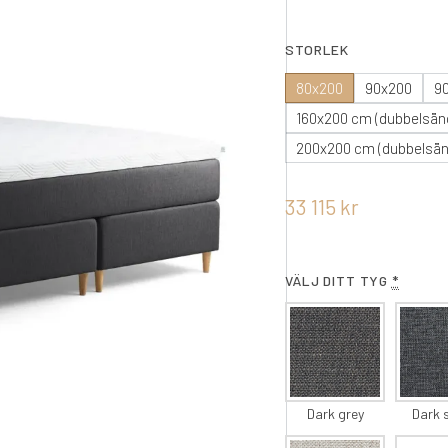
STORLEK
80x200
90x200
9
160x200 cm (dubbelsän
200x200 cm (dubbelsän
33 115
kr
VÄLJ DITT TYG
*
Dark grey
Dark 