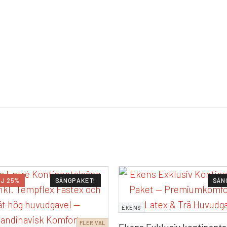
J 25%
SÄNGPAKET!
SÄN
EKENS
FLER VAL