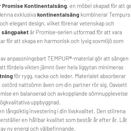
 Promise Kontinentalsäng
, en möbel skapad för att g
 Denna exklusiva
kontinentalsäng
kombinerar Tempurs
ch elegant design, vilket förenar vetenskap och
t
sängpaket
är Promise-serien utformad för att vara
ar för att skapa en harmonisk och lyxig sovmiljö som
r av anpassningsbart TEMPUR®-material gör att sängen
tt fördela vikten jämnt över hela liggytan minimeras
tning
för rygg, nacke och leder. Materialet absorberar
n ostörd nattsömn även om din partner rör sig. Oavsett
romise en balanserad och avkopplande sömnupplevelse
ögkvalitativa uppbyggnad.
långsiktig investering i din livskvalitet. Den stilrena
ställer en hållbar kvalitet som består år efter år. Låt
 av ny energi och välbefinnande.