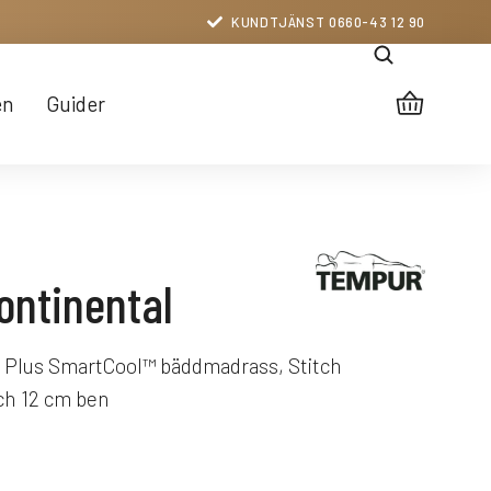
KUNDTJÄNST 0660-43 12 90
en
Guider
ontinental
Plus SmartCool™ bäddmadrass, Stitch
och 12 cm ben