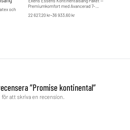
lsäng
Ekens Essens Kontinentalsäng Paket —
20
Premiumkomfort med Avancerad 7-
Från
Latex och
Zonsteknik
22 627,20
kr
–
36 933,60
kr
 recensera ”Promise kontinental”
d
för att skriva en recension.