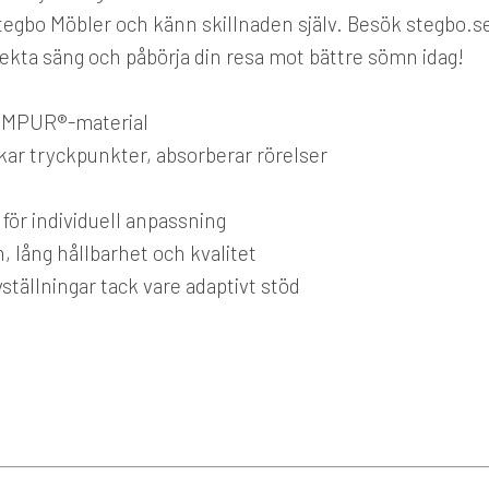
gbo Möbler och känn skillnaden själv. Besök stegbo.s
erfekta säng och påbörja din resa mot bättre sömn idag!
TEMPUR®-material
kar tryckpunkter, absorberar rörelser
l
 för individuell anpassning
 lång hållbarhet och kvalitet
ställningar tack vare adaptivt stöd