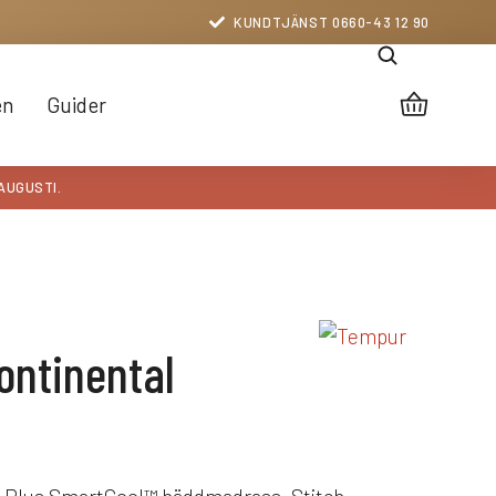
KUNDTJÄNST 0660-43 12 90
en
Guider
 AUGUSTI.
ontinental