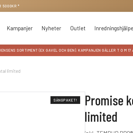
R 5000KR *
Kampanjer
Nyheter
Outlet
Inredningshjälp
JENSENS SORTIMENT (EX GAVEL OCH BEN)
. KAMPANJEN GÄLLER T O M 17
tal limited
Promise k
SÄNGPAKET!
limited