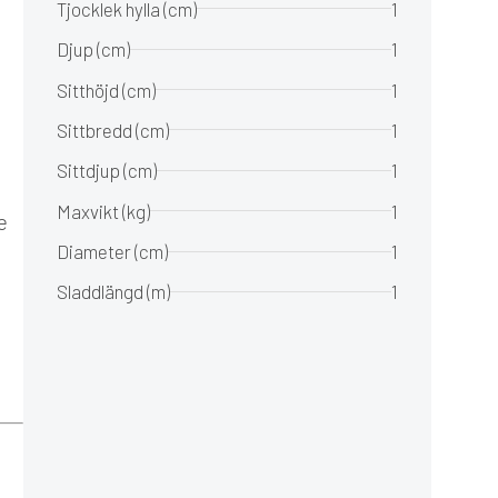
Tjocklek hylla (cm)
1
Djup (cm)
1
Sitthöjd (cm)
1
Sittbredd (cm)
1
Sittdjup (cm)
1
Maxvikt (kg)
1
e
Diameter (cm)
1
Sladdlängd (m)
1