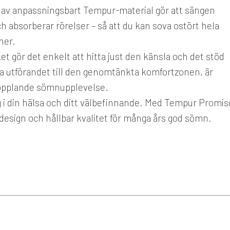
 av anpassningsbart Tempur-material gör att sängen
 absorberar rörelser – så att du kan sova ostört hela
ner.
et gör det enkelt att hitta just den känsla och det stöd
rena utförandet till den genomtänkta komfortzonen, är
vkopplande sömnupplevelse.
ng i din hälsa och ditt välbefinnande. Med Tempur Promis
esign och hållbar kvalitet för många års god sömn.