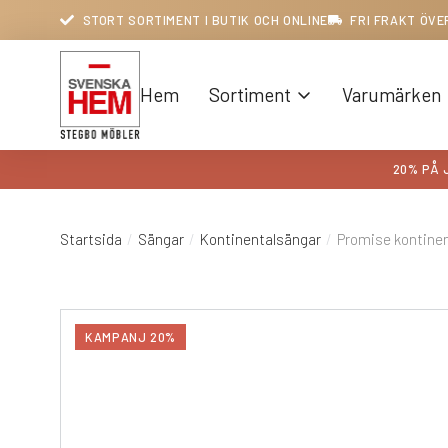
STORT SORTIMENT I BUTIK OCH ONLINE
FRI FRAKT ÖVE
Hem
Sortiment
Varumärken
20% PÅ 
Startsida
Sängar
Kontinentalsängar
Promise kontinen
Du är här:
KAMPANJ 20%