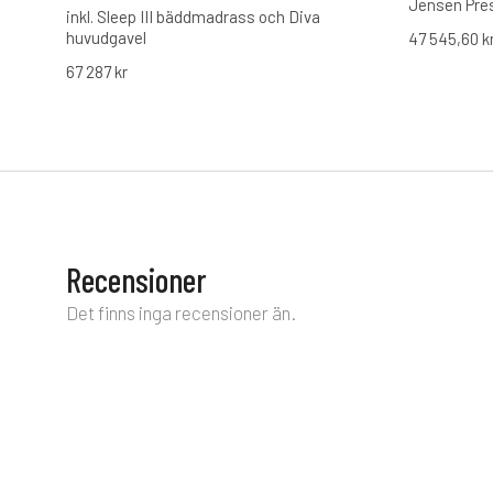
Jensen Pres
inkl. Sleep III bäddmadrass och Diva
Jensens exk
huvudgavel
47 545,60
k
Denna sofis
lyxig komfo
67 287
kr
hållbart nor
miljövänliga
tillverkade 
den till ett
och miljön.
inklusive d
bäddmadras
huvudgaveln
modern desi
Recensioner
oas av lugn 
Det finns inga recensioner än.