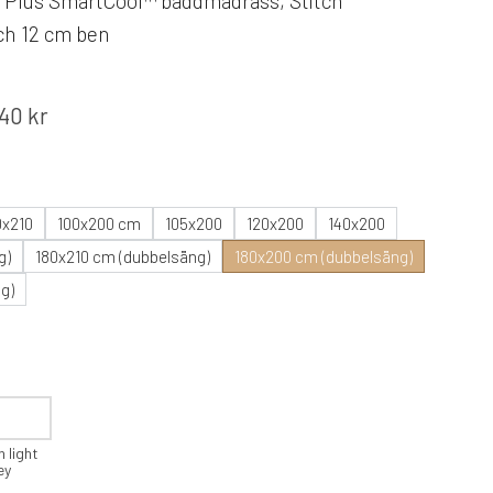
Plus SmartCool™ bäddmadrass, Stitch
och 12 cm ben
,40
kr
0x210
100x200 cm
105x200
120x200
140x200
g)
180x210 cm (dubbelsäng)
180x200 cm (dubbelsäng)
g)
 light
ey