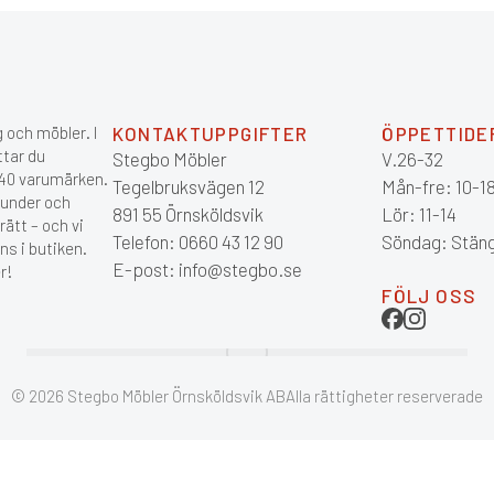
 och möbler. I
KONTAKTUPPGIFTER
ÖPPETTIDE
ttar du
Stegbo Möbler
V.26-32
 140 varumärken.
Tegelbruksvägen 12
Mån-fre: 10-1
kunder och
891 55 Örnsköldsvik
Lör: 11-14
ätt – och vi
Telefon: 0660 43 12 90
Söndag: Stän
ns i butiken.
E-post: info@stegbo.se
r!
FÖLJ OSS
© 2026 Stegbo Möbler Örnsköldsvik AB
Alla rättigheter reserverade