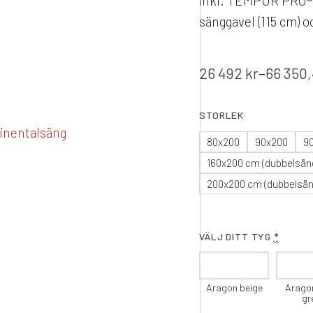
inkl. TEMPUR PRO® 
sänggavel (115 cm) 
26 492
kr
–
66 350
STORLEK
80x200
90x200
9
160x200 cm (dubbelsän
200x200 cm (dubbelsän
VÄLJ DITT TYG
*
Aragon beige
Aragon
gr