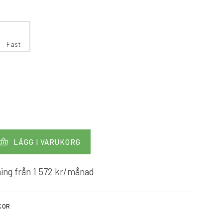
Fast
LÄGG I VARUKORG
ing från
1 572
kr
/månad
KOR