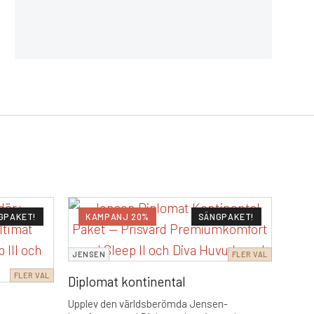
JENS
GPAKET!
KAMPANJ 20%
SÄNGPAKET!
K
Soft
JENSEN
FLER VAL
Under
FLER VAL
Diplomat kontinental
907,2
Upplev den världsberömda Jensen-