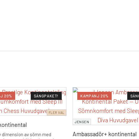
J 20%
SÄNGPAKET!
KAMPANJ 20%
SÄN
FLER VAL
JENSEN
kontinental
Ambassadör+ kontinental
ny dimension av sömn med