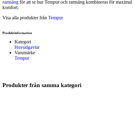
ramsäng
för att se hur Tempur och ramsäng kombineras för maximal
komfort.
Visa alla produkter från
Tempur
Produktinformation
Kategori
Huvudgavlar
Varumärke
Tempur
Produkter från samma kategori
KAMPANJ 20%
EKENS
F
JENSEN
FLER VAL
Ekens Slät låg
JENSEN
FLER VAL
Ceres Decor
huvudgavel