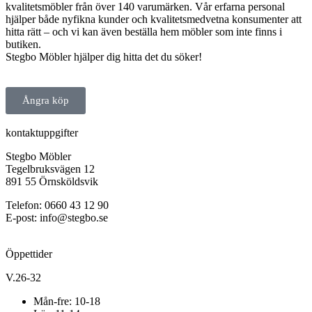
sänggavel är designad
kvalitetsmöbler från över 140 varumärken. Vår erfarna personal
för att inte bara
hjälper både nyfikna kunder och kvalitetsmedvetna konsumenter att
komplettera sängen
hitta rätt – och vi kan även beställa hem möbler som inte finns i
estetiskt, utan även
butiken.
skapa en mer ombonad
Stegbo Möbler hjälper dig hitta det du söker!
och funktionell
sovrumsmiljö – perfekt
för dig som gillar att
Ångra köp
läsa, koppla av eller
bara njuta av en vacker
inramning runt sängen.
kontaktuppgifter
Stegbo Möbler
Tegelbruksvägen 12
891 55 Örnsköldsvik
Telefon: 0660 43 12 90
E-post: info@stegbo.se
Öppettider
V.26-32
Mån-fre: 10-18