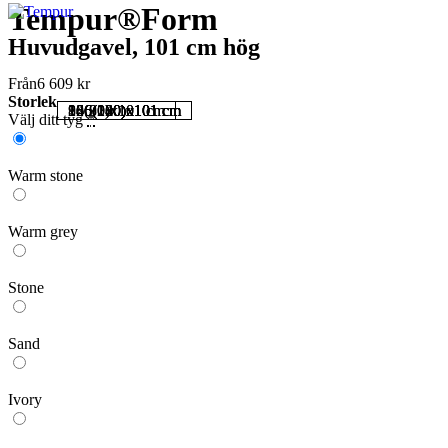
Tempur®Form
Huvudgavel, 101 cm hög
Från
6 609
kr
Storlek
86(80)x101 cm
96(90)x101 cm
126(120)x101 cm
146(140)x101 cm
166(160)x101 cm
186(180)x101 cm
206(200)x101 cm
Välj ditt tyg
*
Warm stone
Warm grey
Stone
Sand
Ivory