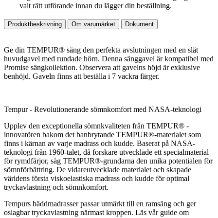
valt rätt utförande innan du lägger din beställning.
Produktbeskrivning
Om varumärket
Dokument
Ge din TEMPUR® säng den perfekta avslutningen med en slät
huvudgavel med rundade hörn. Denna sänggavel är kompatibel med
Promise sängkollektion. Observera att gavelns höjd är exklusive
benhöjd. Gaveln finns att beställa i 7 vackra färger.
Tempur - Revolutionerande sömnkomfort med NASA-teknologi
Upplev den exceptionella sömnkvaliteten från TEMPUR® -
innovatören bakom det banbrytande TEMPUR®-materialet som
finns i kärnan av varje madrass och kudde. Baserat på NASA-
teknologi från 1960-talet, då forskare utvecklade ett specialmaterial
för rymdfärjor, såg TEMPUR®-grundarna den unika potentialen för
sömnförbättring. De vidareutvecklade materialet och skapade
världens första viskoelastiska madrass och kudde för optimal
tryckavlastning och sömnkomfort.
Tempurs bäddmadrasser passar utmärkt till en ramsäng och ger
oslagbar tryckavlastning närmast kroppen. Läs vår guide om